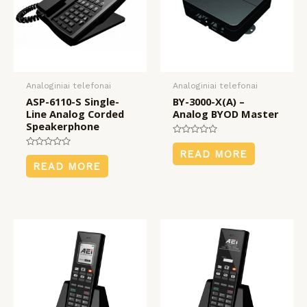
Analoginiai telefonai
Analoginiai telefonai
ASP-6110-S Single-
BY-3000-X(A) –
Line Analog Corded
Analog BYOD Master
Speakerphone
Rated
0
READ MORE
Rated
out
0
READ MORE
of
out
5
of
5