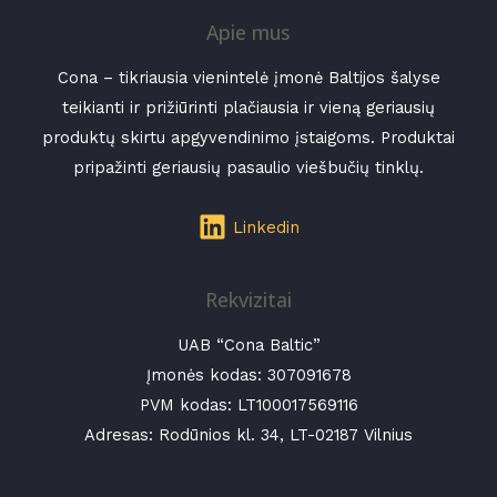
Apie mus
Cona – tikriausia vienintelė įmonė Baltijos šalyse
teikianti ir prižiūrinti plačiausia ir vieną geriausių
produktų skirtu apgyvendinimo įstaigoms. Produktai
pripažinti geriausių pasaulio viešbučių tinklų.
Linkedin
Rekvizitai
UAB “Cona Baltic”
Įmonės kodas:
307091678
PVM kodas: LT100017569116
Adresas: Rodūnios kl. 34, LT-02187 Vilnius