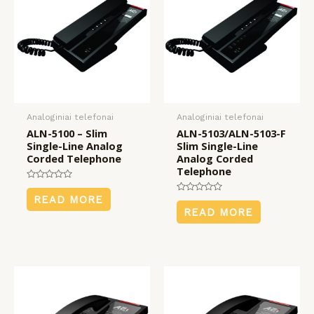
KLIS
KLIS
KLIS
payment
įrangos
mus
Analoginiai telefonai
Analoginiai telefonai
ALN-5100 – Slim
ALN-5103/ALN-5103-F
Single-Line Analog
Slim Single-Line
Corded Telephone
Analog Corded
Telephone
Rated
0
READ MORE
Rated
out
0
READ MORE
of
out
5
of
5