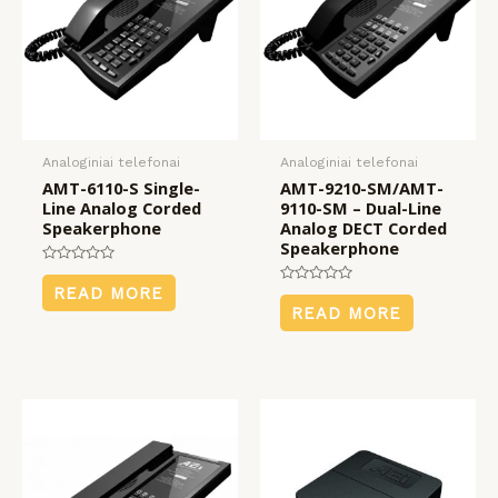
Analoginiai telefonai
Analoginiai telefonai
AMT-6110-S Single-
AMT-9210-SM/AMT-
Line Analog Corded
9110-SM – Dual-Line
Speakerphone
Analog DECT Corded
Speakerphone
Rated
0
READ MORE
Rated
out
0
READ MORE
of
out
5
of
5