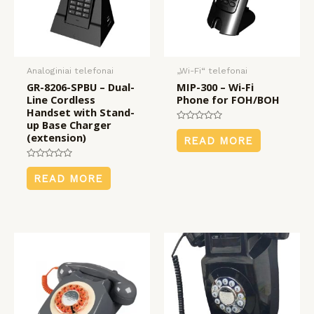
Analoginiai telefonai
„Wi-Fi“ telefonai
GR-8206-SPBU – Dual-
MIP-300 – Wi-Fi
Line Cordless
Phone for FOH/BOH
Handset with Stand-
up Base Charger
Rated
(extension)
0
READ MORE
out
of
5
Rated
0
READ MORE
out
of
5