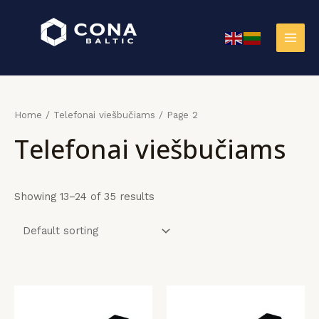
Pereiti
prie
turinio
MAI
U
U
U
Pradinis
Planet
Programinės
Produktai
Apie
MEN
KLIS
KLIS
KLIS
payment
įrangos
mus
Home
/
Telefonai viešbučiams
/ Page 2
Telefonai viešbučiams
Showing 13–24 of 35 results
KONTAKTAI
U
U
U
Pradinis
Planet
Programinės
Produktai
Apie