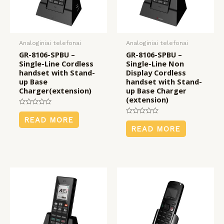
Analoginiai telefonai
Analoginiai telefonai
GR-8106-SPBU –
GR-8106-SPBU –
Single-Line Cordless
Single-Line Non
handset with Stand-
Display Cordless
up Base
handset with Stand-
Charger(extension)
up Base Charger
(extension)
Rated
0
READ MORE
Rated
out
0
READ MORE
of
out
5
of
5