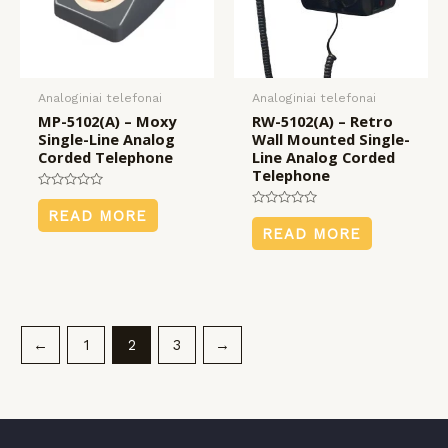
Analoginiai telefonai
Analoginiai telefonai
MP-5102(A) – Moxy
RW-5102(A) – Retro
Single-Line Analog
Wall Mounted Single-
Corded Telephone
Line Analog Corded
Telephone
Rated
0
READ MORE
Rated
out
0
READ MORE
of
out
5
of
5
←
1
2
3
→