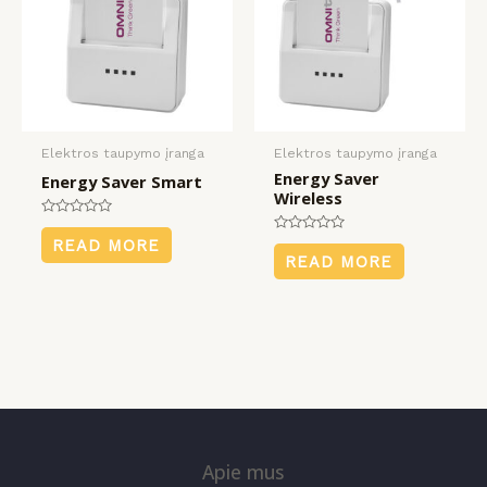
Elektros taupymo įranga
Elektros taupymo įranga
Energy Saver
Energy Saver Smart
Wireless
Rated
0
Rated
READ MORE
out
0
READ MORE
of
out
5
of
5
Apie mus