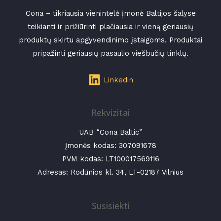
Cona – tikriausia vienintelė įmonė Baltijos šalyse
teikianti ir prižiūrinti plačiausia ir vieną geriausių
produktų skirtu apgyvendinimo įstaigoms. Produktai
pripažinti geriausių pasaulio viešbučių tinklų.
Linkedin
Rekvizitai
UAB “Cona Baltic”
Įmonės kodas:
307091678
PVM kodas: LT100017569116
Adresas: Rodūnios kl. 34, LT-02187 Vilnius
Susisiekti