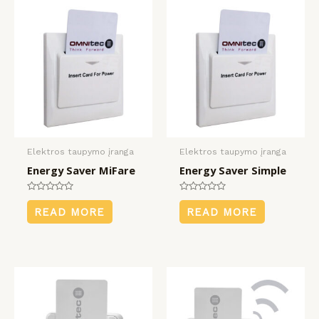
KLIS
KLIS
KLIS
payment
įrangos
mus
Elektros taupymo įranga
Elektros taupymo įranga
Energy Saver MiFare
Energy Saver Simple
Rated
Rated
0
0
READ MORE
READ MORE
out
out
of
of
5
5