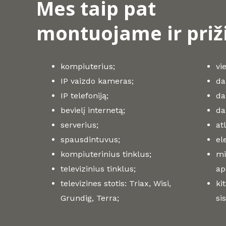
Mes taip pat
montuojame ir priž
kompiuterius;
vi
IP vaizdo kameras;
da
IP telefoniją;
da
bevielį internetą;
da
serverius;
at
spausdintuvus;
el
kompiuterinius tinklus;
mi
televizinius tinklus;
ap
televizines stotis: Triax, Wisi,
ki
Grundig, Terra;
si