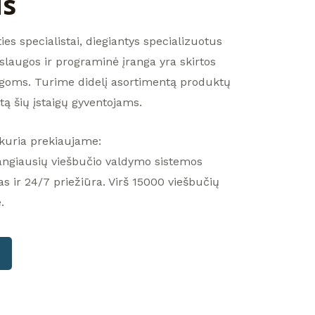
us
es specialistai, diegiantys specializuotus
laugos ir programinė įranga yra skirtos
igoms. Turime didelį asortimentą produktų
tą šių įstaigų gyventojams.
kuria prekiaujame:
ngiausių viešbučio valdymo sistemos
s ir 24/7 priežiūra. Virš 15000 viešbučių
.