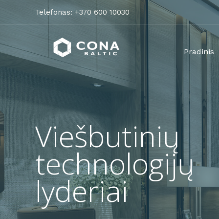
Telefonas: +370 600 10030
Pradinis
Planet
Pradinis
payment
Programinės
įrangos
Produktai
Viešbutinių
Apie
mus
technologijų
lyderiai
KONTAKTAI