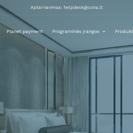
Aptarnavimas: helpdesk@cona.lt
Planet payment
Programinės įrangos
Produkt