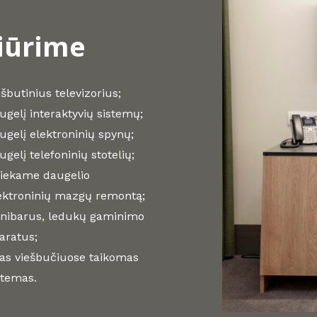
iūrime
ešbutinius televizorius;
ugelį interaktyvių sistemų;
ugelį elektroninių spynų;
ugelį telefoninių stotelių;
liekame daugelio
ektroninių mazgų remontą;
nibarus, ledukų gaminimo
aratus;
tas viešbučiuose taikomas
stemas.