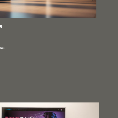
me
as;