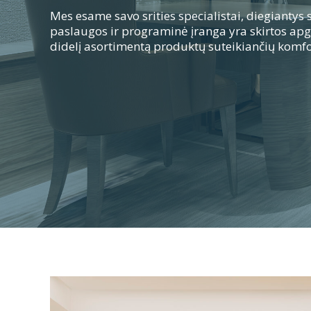
Pradinis
Mes esame savo srities specialistai, diegiantys
paslaugos ir programinė įranga yra skirtos ap
Planet
didelį asortimentą produktų suteikiančių komfo
payment
Programinės
įrangos
Produktai
Apie
mus