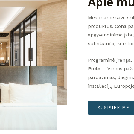
Apie m
Mes esame savo sriti
produktus. Cona pas
apgyvendinimo įsta
suteikiančių komfor
Programinė įranga, 
Protel
– Vienos paža
pardavimas, diegima
instaliacijų Europoje
SUSISIEKIME