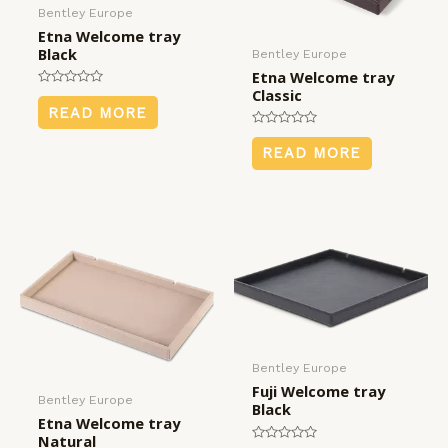
Bentley Europe
Etna Welcome tray
Black
Bentley Europe
Etna Welcome tray
Classic
Rated
0
READ MORE
out
of
Rated
5
0
READ MORE
out
of
5
Bentley Europe
Fuji Welcome tray
Bentley Europe
Black
Etna Welcome tray
Natural