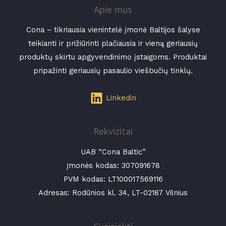
Apie mus
Cona – tikriausia vienintelė įmonė Baltijos šalyse
teikianti ir prižiūrinti plačiausia ir vieną geriausių
produktų skirtu apgyvendinimo įstaigoms. Produktai
pripažinti geriausių pasaulio viešbučių tinklų.
Linkedin
Rekvizitai
UAB “Cona Baltic”
Įmonės kodas:
307091678
PVM kodas: LT100017569116
Adresas: Rodūnios kl. 34, LT-02187 Vilnius