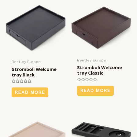
Bentley Europe
Bentley Europe
Stromboli Welcome
Stromboli Welcome
tray Classic
tray Black
Rated
Rated
0
READ MORE
0
READ MORE
out
out
of
of
5
5