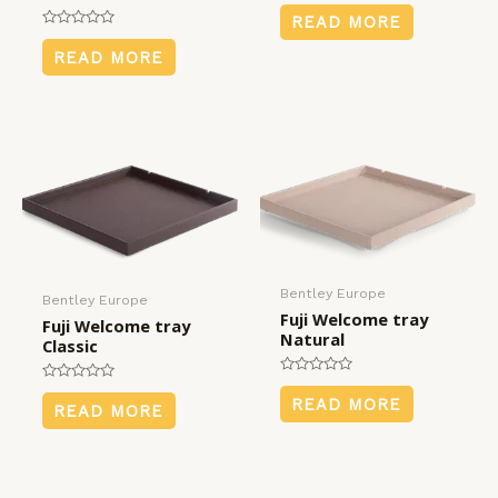
Rated
0
READ MORE
out
Rated
of
0
READ MORE
5
out
of
5
Bentley Europe
Bentley Europe
Fuji Welcome tray
Fuji Welcome tray
Natural
Classic
Rated
Rated
0
READ MORE
0
READ MORE
out
out
of
of
5
5