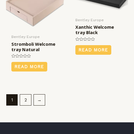
Bentley Europe
Xanthic Welcome
tray Black
Bentley Europe
Stromboli Welcome
Rated
0
tray Natural
READ MORE
out
of
5
Rated
0
READ MORE
out
of
5
1
2
→