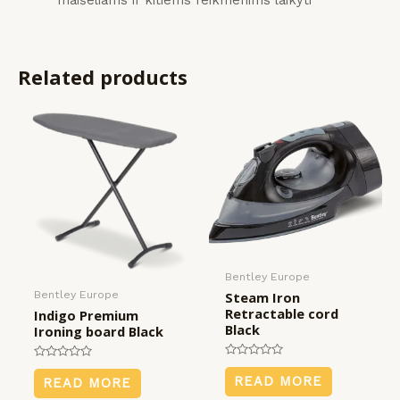
maišeliams ir kitiems reikmenims laikyti
Related products
Bentley Europe
Bentley Europe
Steam Iron
Retractable cord
Indigo Premium
Black
Ironing board Black
Rated
Rated
0
0
READ MORE
READ MORE
out
out
of
of