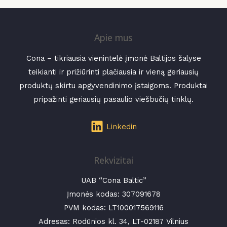
Apie mus
Cona – tikriausia vienintelė įmonė Baltijos šalyse
teikianti ir prižiūrinti plačiausia ir vieną geriausių
produktų skirtu apgyvendinimo įstaigoms. Produktai
pripažinti geriausių pasaulio viešbučių tinklų.
Linkedin
Rekvizitai
UAB “Cona Baltic”
Įmonės kodas:
307091678
PVM kodas: LT100017569116
Adresas: Rodūnios kl. 34, LT-02187 Vilnius