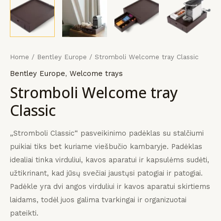
KLIS
KLIS
KLIS
payment
įrangos
mus
Home
/
Bentley Europe
/ Stromboli Welcome tray Classic
Bentley Europe
,
Welcome trays
Stromboli Welcome tray
Classic
„Stromboli Classic“ pasveikinimo padėklas su stalčiumi
puikiai tiks bet kuriame viešbučio kambaryje.
Padėklas
idealiai tinka virduliui, kavos aparatui ir kapsulėms sudėti,
užtikrinant, kad jūsų svečiai jaustųsi patogiai ir patogiai.
Padėkle yra dvi angos virduliui ir kavos aparatui skirtiems
laidams, todėl juos galima tvarkingai ir organizuotai
pateikti.