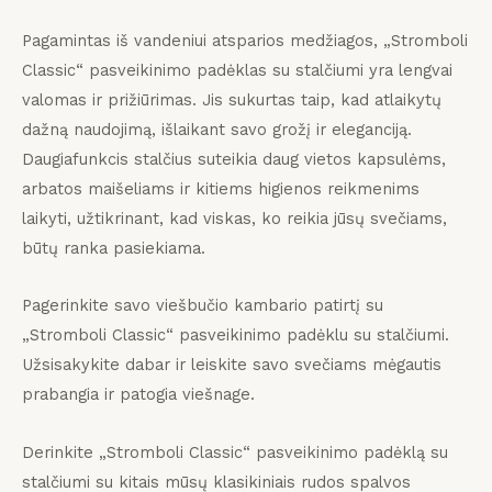
Pagamintas iš vandeniui atsparios medžiagos, „Stromboli
Classic“ pasveikinimo padėklas su stalčiumi yra lengvai
valomas ir prižiūrimas.
Jis sukurtas taip, kad atlaikytų
dažną naudojimą, išlaikant savo grožį ir eleganciją.
Daugiafunkcis stalčius suteikia daug vietos kapsulėms,
arbatos maišeliams ir kitiems higienos reikmenims
laikyti, užtikrinant, kad viskas, ko reikia jūsų svečiams,
būtų ranka pasiekiama.
Pagerinkite savo viešbučio kambario patirtį su
„Stromboli Classic“ pasveikinimo padėklu su stalčiumi.
Užsisakykite dabar ir leiskite savo svečiams mėgautis
prabangia ir patogia viešnage.
Derinkite „Stromboli Classic“ pasveikinimo padėklą su
stalčiumi su kitais mūsų klasikiniais rudos spalvos