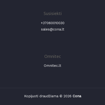
Susisiekti
+37060010030
sales@cona.lt
Omnitec
Omnitec.lt
Kopijuoti draudžiama © 2026
Cona