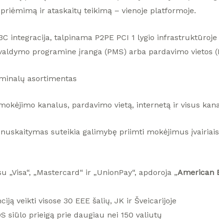
priėmimą ir ataskaitų teikimą – vienoje platformoje.
C integracija, talpinama P2PE PCI 1 lygio infrastruktūroje
 valdymo programine įranga (PMS) arba pardavimo vietos
rminalų asortimentas
 mokėjimo kanalus, pardavimo vietą, internetą ir visus kan
nuskaitymas suteikia galimybę priimti mokėjimus įvairiais 
u „Visa“, „Mastercard“ ir „UnionPay“, apdoroja „
American 
iją veikti visose 30 EEE šalių, JK ir Šveicarijoje
 siūlo prieigą prie daugiau nei 150 valiutų