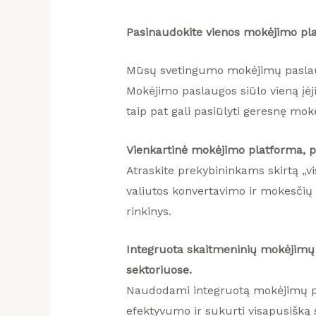
Pradinis
Planet
Pasinaudokite vienos mokėjimo plat
payment
Mūsų svetingumo mokėjimų paslaugo
Programinės
Mokėjimo paslaugos siūlo vieną įė
įrangos
taip pat gali pasiūlyti geresnę mo
Produktai
Apie
Vienkartinė mokėjimo platforma, pa
mus
Atraskite prekybininkams skirtą „
valiutos konvertavimo ir mokesčių 
rinkinys.
Integruota skaitmeninių mokėjimų 
sektoriuose.
Naudodami integruotą mokėjimų pas
efektyvumo ir sukurti visapusišką 