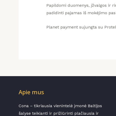
Papildomi duomenys, įžvalgos ir ri
padidinti pajamas iš mokėjimo pas
Planet payment sujungta su Prote
Apie mus
Cona – tikriausia vienintelė įmonė Baltijos
šalyse teikianti ir prižiūrinti plačiausia ir