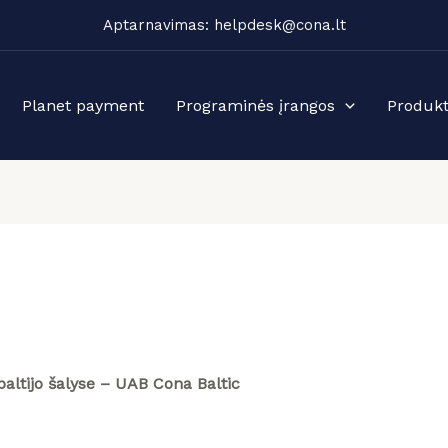
Aptarnavimas: helpdesk@cona.lt
Planet payment
Programinės įrangos
Produkt
baltijo šalyse – UAB Cona Baltic