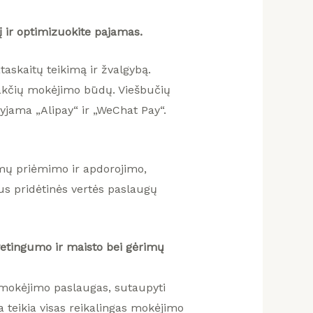
 ir optimizuokite pajamas.
skaitų teikimą ir žvalgybą.
takčių mokėjimo būdų. Viešbučių
yjama „Alipay“ ir „WeChat Pay“.
imų priėmimo ir apdorojimo,
us pridėtinės vertės paslaugų
vetingumo ir maisto bei gėrimų
 mokėjimo paslaugas, sutaupyti
 teikia visas reikalingas mokėjimo