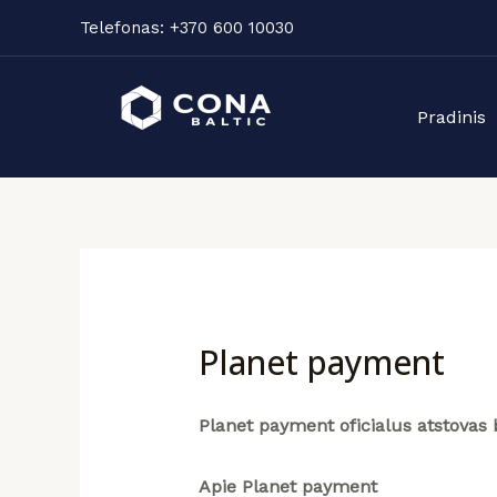
Pereiti
Telefonas: +370 600 10030
prie
Pradinis
turinio
Planet
Pradinis
payment
Programinės
įrangos
Produktai
Apie
mus
Planet payment
Planet payment oficialus atstovas 
KONTAKTAI
Apie Planet payment