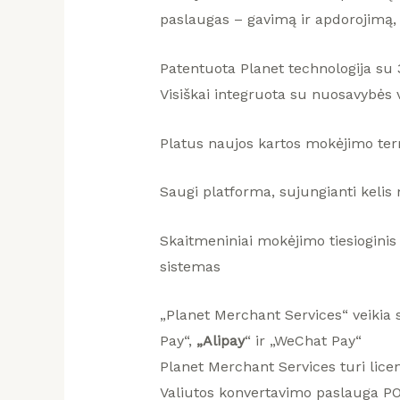
paslaugas – gavimą ir apdorojimą, 
Patentuota Planet technologija su 3
Visiškai integruota su nuosavybės
Platus naujos kartos mokėjimo te
Saugi platforma, sujungianti kelis
Skaitmeniniai mokėjimo tiesioginis 
sistemas
„Planet Merchant Services“ veikia s
Pay“,
„Alipay
“ ir „WeChat Pay“
Planet Merchant Services turi licenc
Valiutos konvertavimo paslauga POS