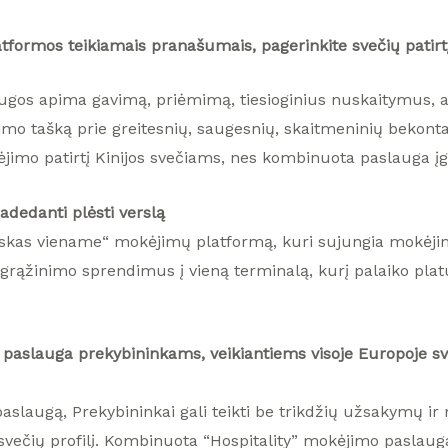
formos teikiamais pranašumais, pagerinkite svečių patirtį
s apima gavimą, priėmimą, tiesioginius nuskaitymus, ata
jimo tašką prie greitesnių, saugesnių, skaitmeninių bekon
kėjimo patirtį Kinijos svečiams, nes kombinuota paslauga įg
dedanti plėsti verslą
viskas viename“ mokėjimų platformą, kuri sujungia mokėj
grąžinimo sprendimus į vieną terminalą, kurį palaiko plat
paslauga prekybininkams, veikiantiems visoje Europoje s
laugą, Prekybininkai gali teikti be trikdžių užsakymų ir
svečių profilį. Kombinuota “Hospitality” mokėjimo paslauga