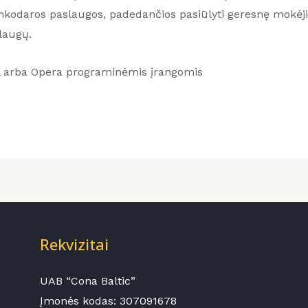
nkodaros paslaugos, padedančios pasiūlyti geresnę mokėji
laugų.
l arba Opera programinėmis įrangomis
Rekvizitai
UAB “Cona Baltic”
Įmonės kodas:
307091678