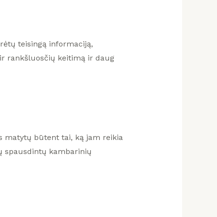
ėtų teisingą informaciją,
ir rankšluosčių keitimą ir daug
 matytų būtent tai, ką jam reikia
kų spausdintų kambarinių