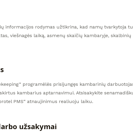
ų informacijos rodymas užtikrina, kad namų tvarkytoja tur
tas, viešnagės laiką, asmenų skaičių kambaryje, skalbinių 
s
sekeeping“ programėlės prisijungęs kambarinių darbuotojas
priskirtus kambarius aptarnavimui. Atsisakykite senamadiš
protel PMS“ atnaujinimus realiuoju laiku.
 darbo užsakymai