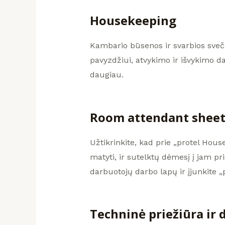
Housekeeping
Kambario būsenos ir svarbios sveči
pavyzdžiui, atvykimo ir išvykimo da
daugiau.
Room attendant sheet
Užtikrinkite, kad prie „protel Hou
matyti, ir sutelktų dėmesį į jam 
darbuotojų darbo lapų ir įjunkite „
Techninė priežiūra ir