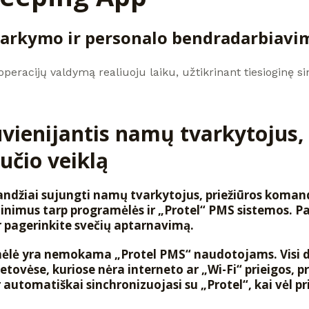
varkymo ir personalo bendradarbiavi
 operacijų valdymą realiuoju laiku, užtikrinant tiesioginę s
uvienijantis namų tvarkytojus,
učio veiklą
landžiai sujungti namų tvarkytojus, priežiūros komanda
jinimus tarp programėlės ir „Protel“ PMS sistemos. Pa
ir pagerinkite svečių aptarnavimą.
mėlė yra nemokama „Protel PMS“ naudotojams. Visi
etovėse, kuriose nėra interneto ar „Wi-Fi“ prieigos, p
r automatiškai sinchronizuojasi su „Protel“, kai vėl pr