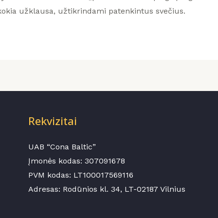
 kokia užklausa, užtikrindami patenkintus svečius.
Rekvizitai
UAB “Cona Baltic”
Įmonės kodas:
307091678
PVM kodas: LT100017569116
Adresas: Rodūnios kl. 34, LT-02187 Vilnius