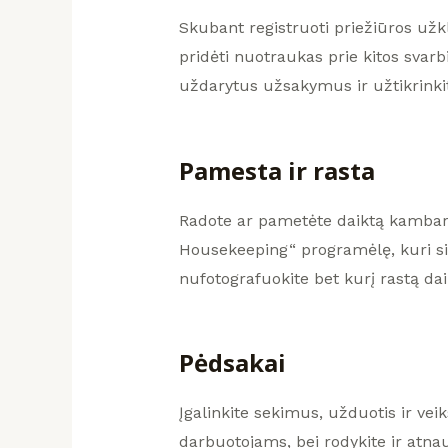
Skubant registruoti priežiūros užkl
pridėti nuotraukas prie kitos svarb
uždarytus užsakymus ir užtikrinkite
Pamesta ir rasta
Radote ar pametėte daiktą kambaryje
Housekeeping“ programėlę, kuri sin
nufotografuokite bet kurį rastą daik
Pėdsakai
Įgalinkite sekimus, užduotis ir v
darbuotojams, bei rodykite ir atnau