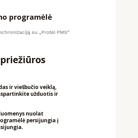
mo programėlė
inchronizaciją su „Protel PMS“
 priežiūros
s ir viešbučio veiklą,
spartinkite užduotis ir
 duomenys nuolat
rogramėlė persijungia į
isijungia.