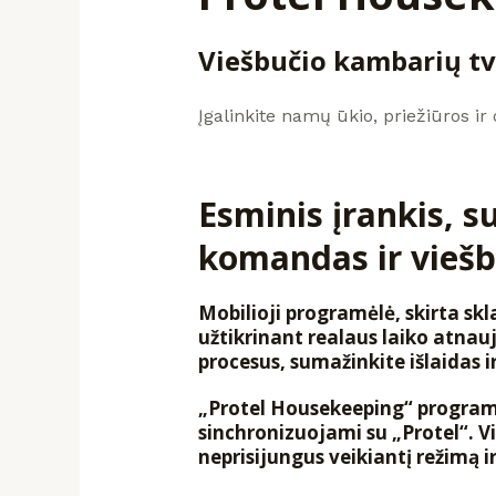
Pradinis
Planet
Viešbučio kambarių t
payment
Įgalinkite namų ūkio, priežiūros ir
Programinės
įrangos
Produktai
Esminis įrankis, s
Apie
komandas ir viešb
mus
Mobilioji programėlė, skirta sk
užtikrinant realaus laiko atnau
procesus, sumažinkite išlaidas 
„Protel Housekeeping“ progra
sinchronizuojami su „Protel“. Vi
neprisijungus veikiantį režimą i