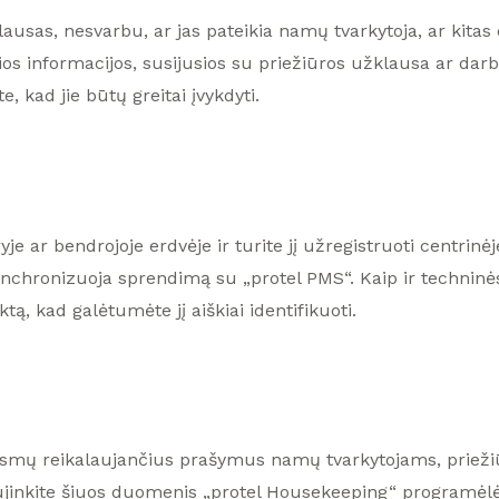
ausas, nesvarbu, ar jas pateikia namų tvarkytoja, ar kitas 
ios informacijos, susijusios su priežiūros užklausa ar dar
, kad jie būtų greitai įvykdyti.
 ar bendrojoje erdvėje ir turite jį užregistruoti centrinėj
chronizuoja sprendimą su „protel PMS“. Kaip ir techninės 
tą, kad galėtumėte jį aiškiai identifikuoti.
eiksmų reikalaujančius prašymus namų tvarkytojams, priež
jinkite šiuos duomenis „protel Housekeeping“ programėlėje. 