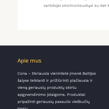
vartotojai sinchronizuotųsi su bet
Apie mus
Cona – tikriausia vienintelė įmonė Baltijos
šalyse teikianti ir prižiūrinti plačiausia ir
vieną geriausių produktų skirtu
apgyvendinimo įstaigoms. Produktai
pripažinti geriausių pasaulio viešbučių
tinklų.