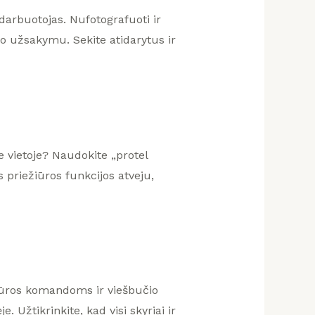
darbuotojas. Nufotografuoti ir
bo užsakymu. Sekite atidarytus ir
e vietoje? Naudokite „protel
priežiūros funkcijos atveju,
iūros komandoms ir viešbučio
Užtikrinkite, kad visi skyriai ir