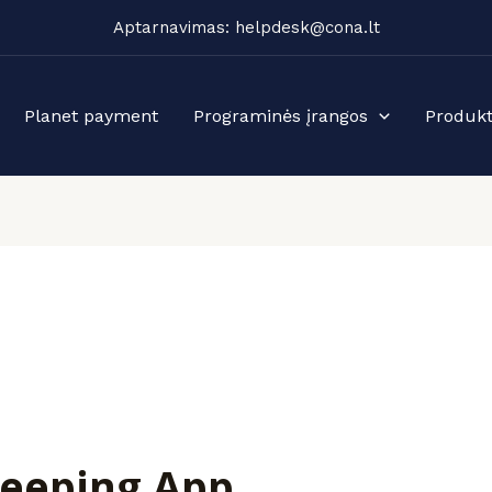
Aptarnavimas: helpdesk@cona.lt
Planet payment
Programinės įrangos
Produkt
keeping App