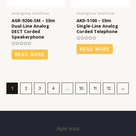
Analoginiai telefonai
Analoginiai telefonai
AGR-9206-SM – Slim
AKD-5100 – Slim
Dual-Line Analog
Single-Line Analog
DECT Corded
Corded Telephone
Speakerphone
Rated
0
READ MORE
Rated
out
0
READ MORE
of
out
5
of
5
1
2
3
4
…
10
11
12
→
Apie mus