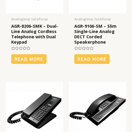
Analoginiai telefonai
Analoginiai telefonai
AGR-8206-SMK – Dual-
AGR-9106-SM – Slim
Line Analog Cordless
Single-Line Analog
Telephone with Dual
DECT Corded
Keypad
Speakerphone
Rated
Rated
0
0
READ MORE
READ MORE
out
out
of
of
5
5