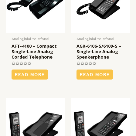
Analoginiai telefonai
Analoginiai telefonai
AFT-4100 – Compact
AGR-6106-S/6109-S –
Single-Line Analog
Single-Line Analog
Corded Telephone
Speakerphone
Rated
Rated
0
0
READ MORE
READ MORE
out
out
of
of
5
5