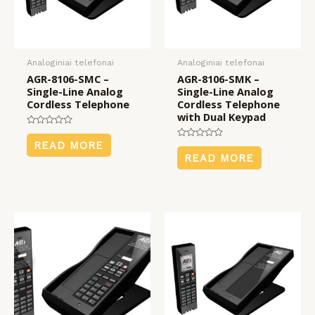
Analoginiai telefonai
Analoginiai telefonai
AGR-8106-SMC –
AGR-8106-SMK –
Single-Line Analog
Single-Line Analog
Cordless Telephone
Cordless Telephone
with Dual Keypad
Rated
0
READ MORE
Rated
out
0
READ MORE
of
out
5
of
5