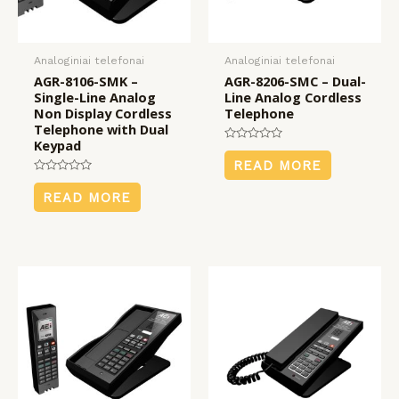
Analoginiai telefonai
Analoginiai telefonai
AGR-8106-SMK –
AGR-8206-SMC – Dual-
Single-Line Analog
Line Analog Cordless
Non Display Cordless
Telephone
Telephone with Dual
Keypad
Rated
0
READ MORE
out
Rated
of
0
5
READ MORE
out
of
5