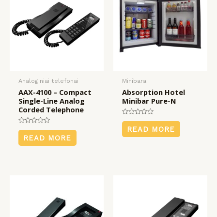
KLIS
KLIS
KLIS
payment
įrangos
mus
Analoginiai telefonai
Minibarai
AAX-4100 – Compact
Absorption Hotel
Single-Line Analog
Minibar Pure-N
Corded Telephone
Rated
0
READ MORE
Rated
out
0
READ MORE
of
out
5
of
5