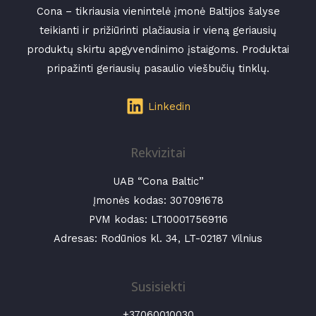
Cona – tikriausia vienintelė įmonė Baltijos šalyse
teikianti ir prižiūrinti plačiausia ir vieną geriausių
produktų skirtu apgyvendinimo įstaigoms. Produktai
pripažinti geriausių pasaulio viešbučių tinklų.
Linkedin
Rekvizitai
UAB “Cona Baltic”
Įmonės kodas:
307091678
PVM kodas: LT100017569116
Adresas: Rodūnios kl. 34, LT-02187 Vilnius
Susisiekti
+37060010030