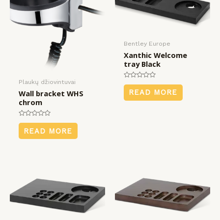
KLIS
KLIS
KLIS
payment
įrangos
mus
Bentley Europe
Xanthic Welcome
tray Black
Plaukų džiovintuvai
Rated
0
READ MORE
Wall bracket WHS
out
chrom
of
5
Rated
0
READ MORE
out
of
5