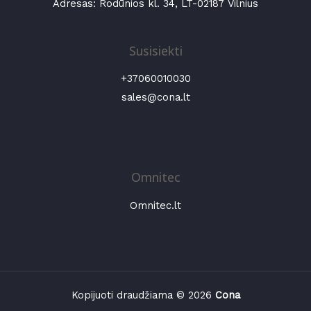
Adresas: Rodūnios kl. 34, LT-02187 Vilnius
Susisiekti
+37060010030
sales@cona.lt
Omnitec
Omnitec.lt
Kopijuoti draudžiama © 2026
Cona