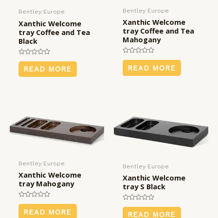
Bentley Europe
Bentley Europe
Xanthic Welcome
Xanthic Welcome
tray Coffee and Tea
tray Coffee and Tea
Mahogany
Black
Rated
Rated
0
0
READ MORE
READ MORE
out
out
of
of
5
5
Bentley Europe
Bentley Europe
Xanthic Welcome
Xanthic Welcome
tray Mahogany
tray S Black
Rated
Rated
0
READ MORE
0
READ MORE
out
out