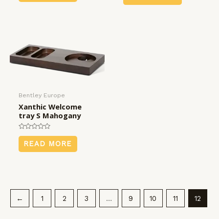
of
of
5
5
Bentley Europe
Xanthic Welcome
tray S Mahogany
Rated
0
READ MORE
out
of
5
←
1
2
3
…
9
10
11
12