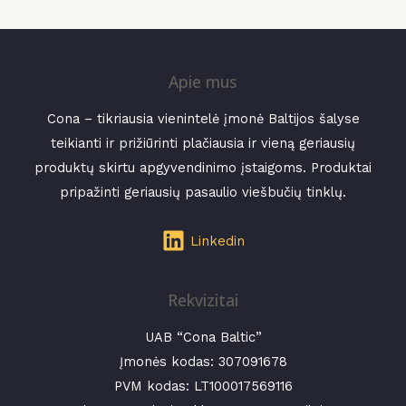
Apie mus
Cona – tikriausia vienintelė įmonė Baltijos šalyse
teikianti ir prižiūrinti plačiausia ir vieną geriausių
produktų skirtu apgyvendinimo įstaigoms. Produktai
pripažinti geriausių pasaulio viešbučių tinklų.
Linkedin
Rekvizitai
UAB “Cona Baltic”
Įmonės kodas:
307091678
PVM kodas: LT100017569116