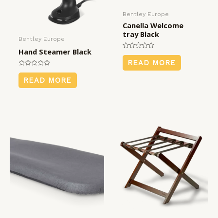
Bentley Europe
Canella Welcome
tray Black
Bentley Europe
Hand Steamer Black
Rated
0
READ MORE
out
of
Rated
5
0
READ MORE
out
of
5