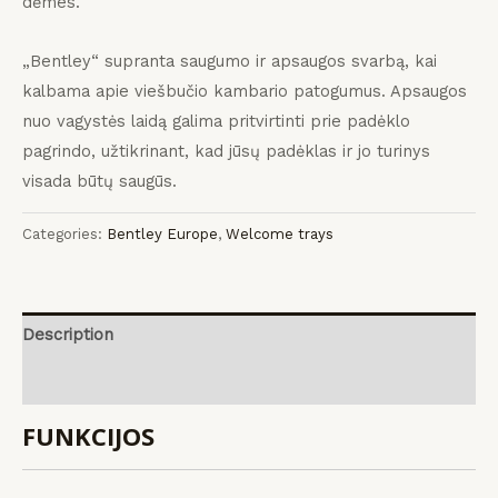
dėmes.
„Bentley“ supranta saugumo ir apsaugos svarbą, kai
kalbama apie viešbučio kambario patogumus.
Apsaugos
nuo vagystės laidą galima pritvirtinti prie padėklo
pagrindo, užtikrinant, kad jūsų padėklas ir jo turinys
visada būtų saugūs.
Categories:
Bentley Europe
,
Welcome trays
Description
Reviews (0)
FUNKCIJOS