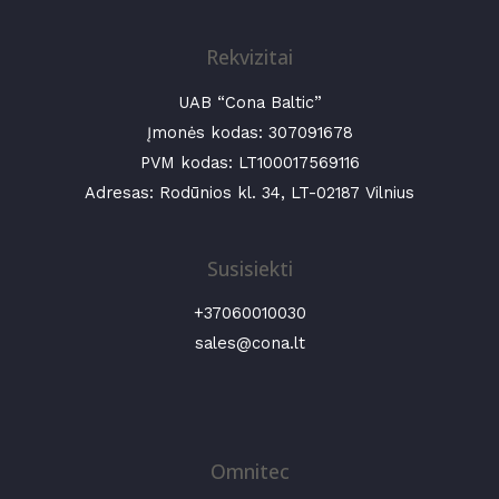
Rekvizitai
UAB “Cona Baltic”
Įmonės kodas:
307091678
PVM kodas: LT100017569116
Adresas: Rodūnios kl. 34, LT-02187 Vilnius
Susisiekti
+37060010030
sales@cona.lt
Omnitec