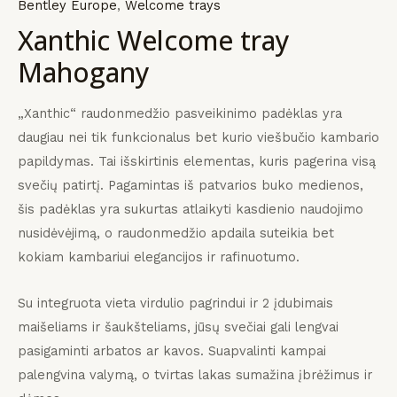
Bentley Europe
,
Welcome trays
Xanthic Welcome tray
KLIS
KLIS
KLIS
payment
įrangos
mus
Mahogany
„Xanthic“ raudonmedžio pasveikinimo padėklas yra
daugiau nei tik funkcionalus bet kurio viešbučio kambario
papildymas.
Tai išskirtinis elementas, kuris pagerina visą
svečių patirtį.
Pagamintas iš patvarios buko medienos,
šis padėklas yra sukurtas atlaikyti kasdienio naudojimo
nusidėvėjimą, o raudonmedžio apdaila suteikia bet
kokiam kambariui elegancijos ir rafinuotumo.
Su integruota vieta virdulio pagrindui ir 2 įdubimais
maišeliams ir šaukšteliams, jūsų svečiai gali lengvai
pasigaminti arbatos ar kavos.
Suapvalinti kampai
palengvina valymą, o tvirtas lakas sumažina įbrėžimus ir