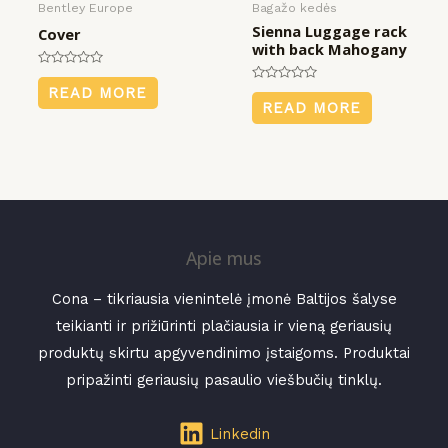
Bentley Europe
Bagažo kedės
Sienna Luggage rack
Cover
with back Mahogany
Rated
0
Rated
READ MORE
out
0
READ MORE
of
out
5
of
5
Apie mus
Cona – tikriausia vienintelė įmonė Baltijos šalyse
teikianti ir prižiūrinti plačiausia ir vieną geriausių
produktų skirtu apgyvendinimo įstaigoms. Produktai
pripažinti geriausių pasaulio viešbučių tinklų.
Linkedin