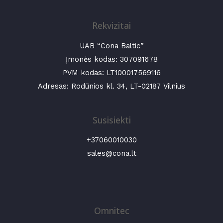
Rekvizitai
UAB “Cona Baltic”
Įmonės kodas:
307091678
PVM kodas: LT100017569116
Adresas: Rodūnios kl. 34, LT-02187 Vilnius
Susisiekti
+37060010030
sales@cona.lt
Omnitec