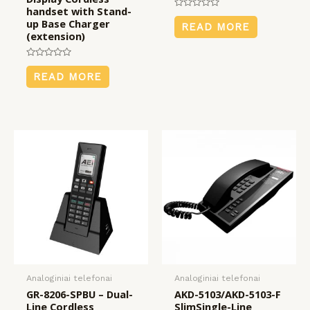
handset with Stand-
Rated
up Base Charger
0
READ MORE
out
(extension)
of
5
Rated
0
READ MORE
out
of
5
Analoginiai telefonai
Analoginiai telefonai
GR-8206-SPBU – Dual-
AKD-5103/AKD-5103-F
Line Cordless
SlimSingle-Line