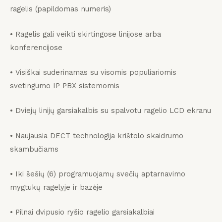
ragelis (papildomas numeris)
• Ragelis gali veikti skirtingose ​​linijose arba
konferencijose
• Visiškai suderinamas su visomis populiariomis
svetingumo IP PBX sistemomis
• Dviejų linijų garsiakalbis su spalvotu ragelio LCD ekranu
• Naujausia DECT technologija krištolo skaidrumo
skambučiams
• Iki šešių (6) programuojamų svečių aptarnavimo
mygtukų ragelyje ir bazėje
• Pilnai dvipusio ryšio ragelio garsiakalbiai