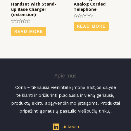
Handset with Stand-
Analog Corded
up Base Charger
Telephone
(extension)
Rated
0
READ MORE
Rated
out
0
READ MORE
of
out
5
of
5
Apie mus
Cona – tikriausia vienintelė įmonė Baltijos šalyse
teikianti ir prižiūrinti plačiausia ir vieną geriausių
produktų skirtu apgyvendinimo įstaigoms. Produktai
pripažinti geriausių pasaulio viešbučių tinklų.
Linkedin