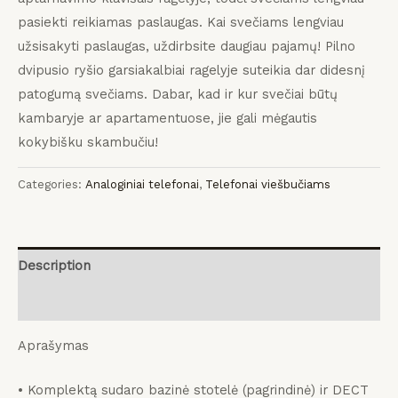
pasiekti reikiamas paslaugas.
Kai svečiams lengviau
užsisakyti paslaugas, uždirbsite daugiau pajamų!
Pilno
dvipusio ryšio garsiakalbiai ragelyje suteikia dar didesnį
patogumą svečiams.
Dabar, kad ir kur svečiai būtų
kambaryje ar apartamentuose, jie gali mėgautis
kokybišku skambučiu!
Categories:
Analoginiai telefonai
,
Telefonai viešbučiams
Description
Reviews (0)
Aprašymas
• Komplektą sudaro bazinė stotelė (pagrindinė) ir DECT