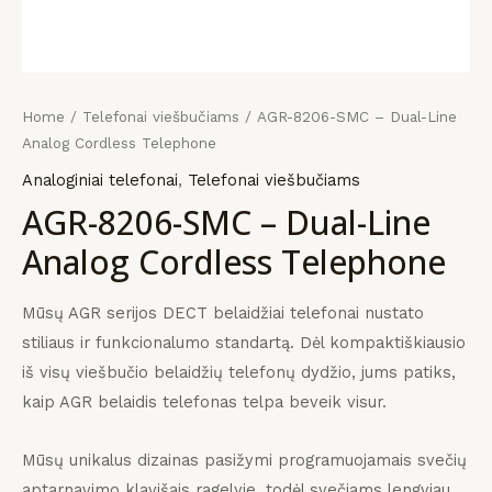
KLIS
KLIS
KLIS
payment
įrangos
mus
Home
/
Telefonai viešbučiams
/ AGR-8206-SMC – Dual-Line
Analog Cordless Telephone
Analoginiai telefonai
,
Telefonai viešbučiams
AGR-8206-SMC – Dual-Line
Analog Cordless Telephone
Mūsų AGR serijos DECT belaidžiai telefonai nustato
stiliaus ir funkcionalumo standartą.
Dėl kompaktiškiausio
iš visų viešbučio belaidžių telefonų dydžio, jums patiks,
kaip AGR belaidis telefonas telpa beveik visur.
Mūsų unikalus dizainas pasižymi programuojamais svečių
aptarnavimo klavišais ragelyje, todėl svečiams lengviau