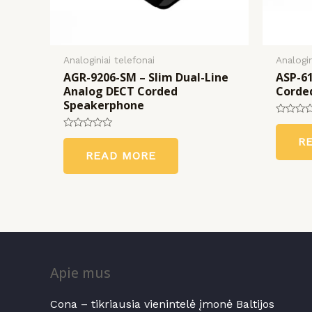
Analoginiai telefonai
Analogin
AGR-9206-SM – Slim Dual-Line
ASP-61
Analog DECT Corded
Corde
Speakerphone
Rated
0
Rated
R
out
0
of
READ MORE
out
5
of
5
Apie mus
Cona – tikriausia vienintelė įmonė Baltijos