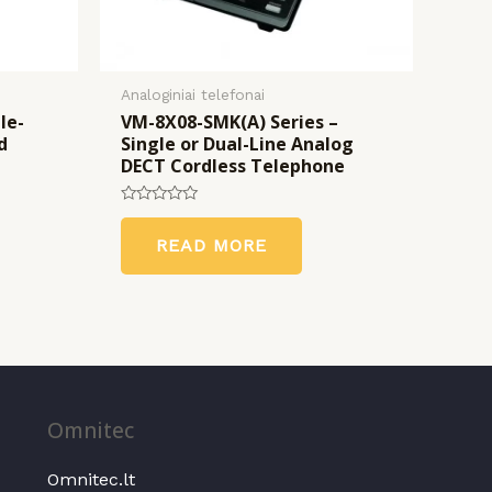
Analoginiai telefonai
le-
VM-8X08-SMK(A) Series –
d
Single or Dual-Line Analog
DECT Cordless Telephone
Rated
0
READ MORE
out
of
5
Omnitec
Omnitec.lt