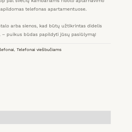
aip pat svečių kambariams riboto aptarnavimo
papildomas telefonas apartamentuose.
 stalo arba sienos, kad būtų užtikrintas didelis
a – puikus būdas papildyti jūsų pasiūlymą!
elefonai
,
Telefonai viešbučiams