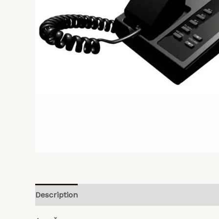
Pradinis
Planet
payment
Programinės
įrangos
Produktai
Apie
mus
Description
Reviews (0)