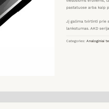
viešosioms erdvėms, t
pastatuose arba kaip 
Jį galima tvirtinti prie
lankstumas.
AKD serij
Categories:
Analoginiai t