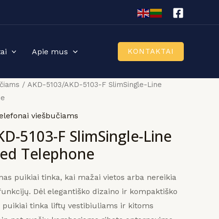
ai
Apie mus
KONTAKTAI
učiams
/ AKD-5103/AKD-5103-F SlimSingle-Line
ne
elefonai viešbučiams
D-5103-F SlimSingle-Line
ded Telephone
onas puikiai tinka, kai mažai vietos arba nereikia
unkcijų.
Dėl elegantiško dizaino ir kompaktiško
 puikiai tinka liftų vestibiuliams ir kitoms