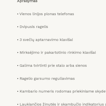
Aprašymas
• Vienos linijos plonas telefonas
• Dvipusis ragelis
• 3 svečių aptarnavimo klavišai
• Mirksėjimo ir pakartotinio rinkimo klavišai
• Galima tvirtinti prie stalo arba sienos
• Ragelio garsumo reguliavimas
• Kambario numeris rodomas priekiniame skydel
• Laukiančios žinutės ir skambučio indikatorius 