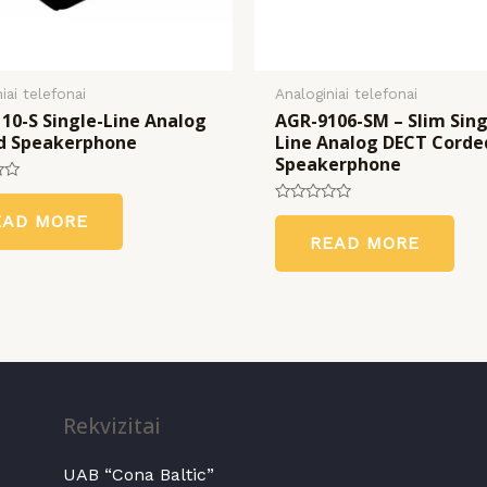
iai telefonai
Analoginiai telefonai
10-S Single-Line Analog
AGR-9106-SM – Slim Sing
d Speakerphone
Line Analog DECT Corde
Speakerphone
Rated
EAD MORE
0
READ MORE
out
of
5
Rekvizitai
UAB “Cona Baltic”