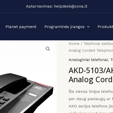
Aptarnavimas: helpdesk@cona.lt
Planet payment
Programinės įrangos
Produkt
Home
/
Telefonai viešb
Analog Corded Telepho
Analoginiai telefonai
,
T
AKD-5103/AK
Analog Cor
Šis vienos linijos telef
per daug paslaugų ar f
AKD serijos telefono jis