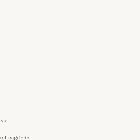
yje
ant pagrindo