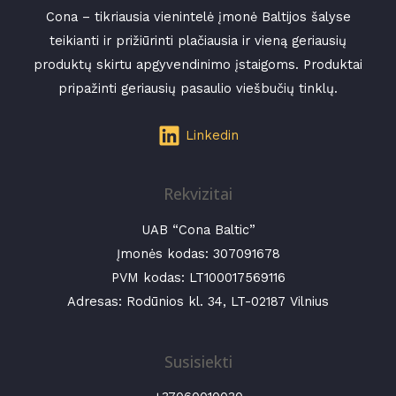
Cona – tikriausia vienintelė įmonė Baltijos šalyse
teikianti ir prižiūrinti plačiausia ir vieną geriausių
produktų skirtu apgyvendinimo įstaigoms. Produktai
pripažinti geriausių pasaulio viešbučių tinklų.
Linkedin
Rekvizitai
UAB “Cona Baltic”
Įmonės kodas:
307091678
PVM kodas: LT100017569116
Adresas: Rodūnios kl. 34, LT-02187 Vilnius
Susisiekti