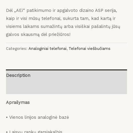
Dėl „AEi“ patikimumo ir apgalvoto dizaino ASP serija,
kaip ir visi mūsų telefonai, sukurta tam, kad kartą ir
visiems laikams sumažintų arba visiškai pašalintų jūsų
galvos skausmą dėl priežiūros!
Categories:
Analoginiai telefonai
,
Telefonai viešbučiams
Description
Reviews (0)
Aprašymas
• Vienos linijos analoginė bazė
• Laisvų rankų garsiakalbis