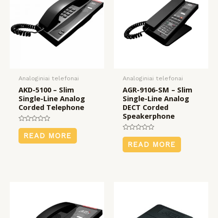
Analoginiai telefonai
Analoginiai telefonai
AKD-5100 – Slim
AGR-9106-SM – Slim
Single-Line Analog
Single-Line Analog
Corded Telephone
DECT Corded
Speakerphone
Rated
0
READ MORE
Rated
out
0
READ MORE
of
out
5
of
5