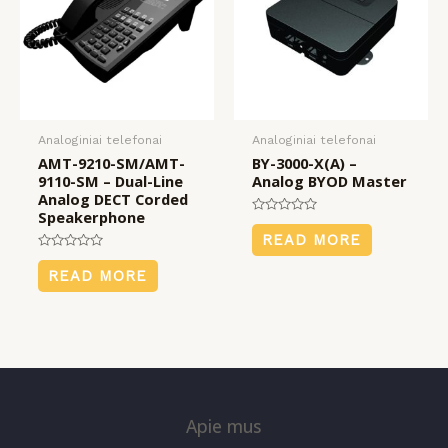
Analoginiai telefonai
Analoginiai telefonai
AMT-9210-SM/AMT-
BY-3000-X(A) –
9110-SM – Dual-Line
Analog BYOD Master
Analog DECT Corded
Speakerphone
Rated
0
READ MORE
out
Rated
of
0
5
READ MORE
out
of
5
Apie mus