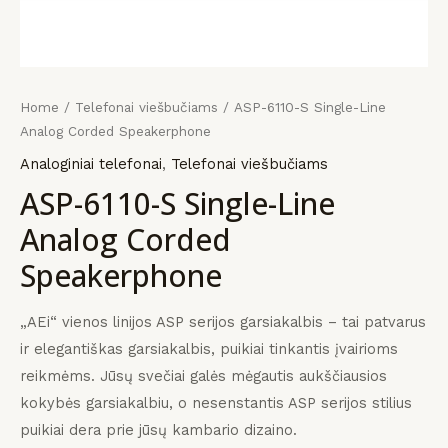
KLIS
KLIS
KLIS
payment
įrangos
mus
Home
/
Telefonai viešbučiams
/ ASP-6110-S Single-Line
Analog Corded Speakerphone
Analoginiai telefonai
,
Telefonai viešbučiams
ASP-6110-S Single-Line
Analog Corded
Speakerphone
„AEi“ vienos linijos ASP serijos garsiakalbis – tai patvarus
ir elegantiškas garsiakalbis, puikiai tinkantis įvairioms
reikmėms.
Jūsų svečiai galės mėgautis aukščiausios
kokybės garsiakalbiu, o nesenstantis ASP serijos stilius
puikiai dera prie jūsų kambario dizaino.