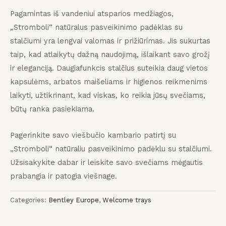
Pagamintas iš vandeniui atsparios medžiagos,
„Stromboli“ natūralus pasveikinimo padėklas su
stalčiumi yra lengvai valomas ir prižiūrimas.
Jis sukurtas
taip, kad atlaikytų dažną naudojimą, išlaikant savo grožį
ir eleganciją.
Daugiafunkcis stalčius suteikia daug vietos
kapsulėms, arbatos maišeliams ir higienos reikmenims
laikyti, užtikrinant, kad viskas, ko reikia jūsų svečiams,
būtų ranka pasiekiama.
Pagerinkite savo viešbučio kambario patirtį su
„Stromboli“ natūraliu pasveikinimo padėklu su stalčiumi.
Užsisakykite dabar ir leiskite savo svečiams mėgautis
prabangia ir patogia viešnage.
Categories:
Bentley Europe
,
Welcome trays