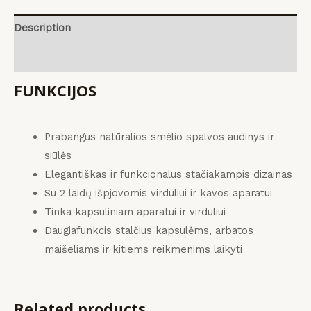
Description
Reviews (0)
FUNKCIJOS
Prabangus natūralios smėlio spalvos audinys ir
siūlės
Elegantiškas ir funkcionalus stačiakampis dizainas
Su 2 laidų išpjovomis virduliui ir kavos aparatui
Tinka kapsuliniam aparatui ir virduliui
Daugiafunkcis stalčius kapsulėms, arbatos
maišeliams ir kitiems reikmenims laikyti
Related products