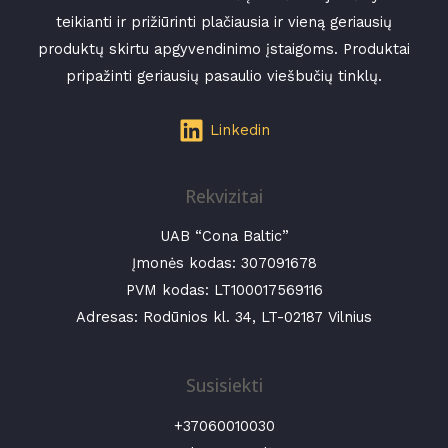
teikianti ir prižiūrinti plačiausia ir vieną geriausių
produktų skirtu apgyvendinimo įstaigoms. Produktai
pripažinti geriausių pasaulio viešbučių tinklų.
Linkedin
Rekvizitai
UAB “Cona Baltic”
Įmonės kodas:
307091678
PVM kodas: LT100017569116
Adresas: Rodūnios kl. 34, LT-02187 Vilnius
Susisiekti
+37060010030