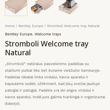
KLIS
KLIS
KLIS
payment
įrangos
mus
Home
/
Bentley Europe
/ Stromboli Welcome tray Natural
Bentley Europe
,
Welcome trays
Stromboli Welcome tray
Natural
„Stromboli“ natūralus pasveikinimo padėklas su
stalčiumi puikiai tiks bet kuriame viešbučio kambaryje.
Padėklas idealiai tinka virduliui, kavos aparatui ir
kapsulėms sudėti, užtikrinant, kad jūsų svečiai jaustųsi
patogiai ir patogiai.
Padėkle yra dvi angos virduliui ir
kavos aparatui, todėl juos galima tvarkingai ir organizuotai
išdėstyti.