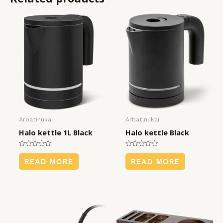
Arbatinukai
Arbatinukai
Halo kettle 1L Black
Halo kettle Black
Rated
Rated
0
0
READ MORE
READ MORE
out
out
of
of
5
5