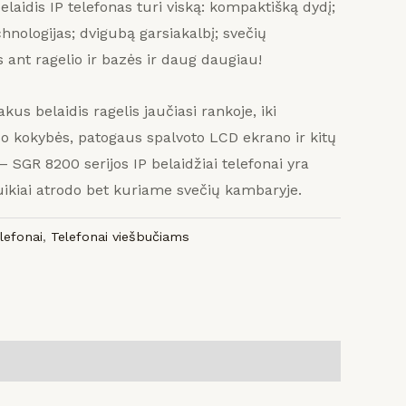
aidis IP telefonas turi viską: kompaktišką dydį;
hnologijas;
dvigubą garsiakalbį;
svečių
ant ragelio ir bazės ir daug daugiau!
us belaidis ragelis jaučiasi rankoje, iki
lso kokybės, patogaus spalvoto LCD ekrano ir kitų
 SGR 8200 serijos IP belaidžiai telefonai yra
puikiai atrodo bet kuriame svečių kambaryje.
elefonai
,
Telefonai viešbučiams