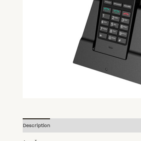
Pradinis
Planet
payment
Programinės
įrangos
Produktai
Apie
mus
Description
Reviews (0)