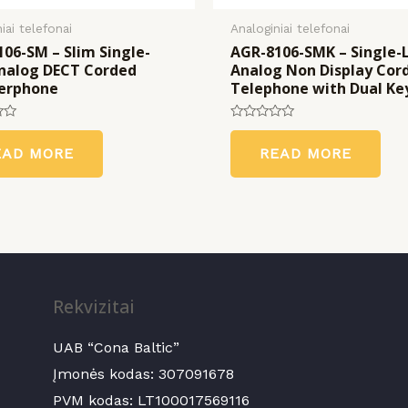
iai telefonai
Analoginiai telefonai
06-SM – Slim Single-
AGR-8106-SMK – Single-
Analog DECT Corded
Analog Non Display Cor
erphone
Telephone with Dual Ke
Rated
0
EAD MORE
READ MORE
out
of
5
Rekvizitai
UAB “Cona Baltic”
Įmonės kodas:
307091678
PVM kodas: LT100017569116