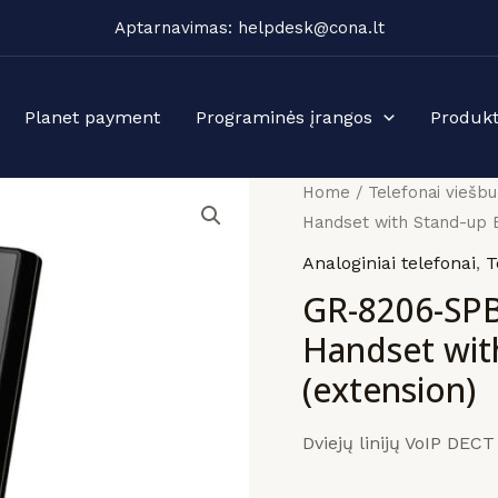
Aptarnavimas: helpdesk@cona.lt
Planet payment
Programinės įrangos
Produkt
Home
/
Telefonai viešb
Handset with Stand-up B
Analoginiai telefonai
,
T
GR-8206-SPB
Handset wit
(extension)
Dviejų linijų VoIP DECT 