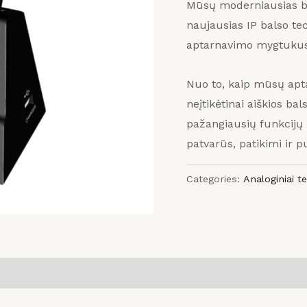
Mūsų moderniausias bel
naujausias IP balso tec
aptarnavimo mygtukus 
Nuo to, kaip mūsų aptak
neįtikėtinai aiškios ba
pažangiausių funkcijų –
patvarūs, patikimi ir 
Categories:
Analoginiai t