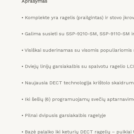
Aprašymas
• Komplekte yra ragelis (prailgintas) ir stovo įkrov
• Galima susieti su SSP-9210-SM, SSP-9110-SM ir
• Visiškai suderinamas su visomis populiariomi
• Dviejų linijų garsiakalbis su spalvotu ragelio 
• Naujausia DECT technologija krištolo skaidr
• Iki šešių (6) programuojamų svečių aptarnavi
• Pilnai dvipusis garsiakalbis ragelyje
• Bazė palaiko iki keturių DECT ragelių – puikia