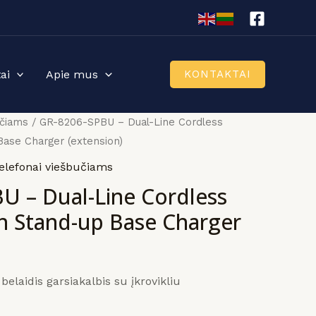
ai
Apie mus
KONTAKTAI
učiams
/ GR-8206-SPBU – Dual-Line Cordless
ase Charger (extension)
elefonai viešbučiams
U – Dual-Line Cordless
h Stand-up Base Charger
belaidis garsiakalbis su įkrovikliu