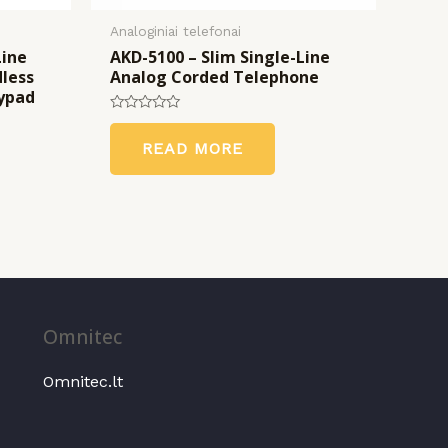
Analoginiai telefonai
Line
AKD-5100 – Slim Single-Line
dless
Analog Corded Telephone
ypad
Rated
0
READ MORE
out
of
5
Omnitec
Omnitec.lt