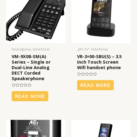
Analoginiai telefonai
„Wi-Fi“ telefonai
VM-9X08-SM(A)
VR-3×00-SBU(S) – 3.5
Series – Single or
inch Touch Screen
Dual-Line Analog
Wifi handset phone
DECT Corded
Speakerphone
Rated
0
READ MORE
out
Rated
of
0
5
READ MORE
out
of
5