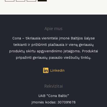
Apie mus
Cona – tikriausia vienintelė įmonė Baltijos šalyse
teikianti ir prižiūrinti plačiausia ir vieną geriausių
produktų skirtu apgyvendinimo įstaigoms. Produktai
pripažinti geriausių pasaulio viešbučių tinklų.
Linkedin
Rekvizitai
UAB “Cona Baltic”
Įmonės kodas:
307091678