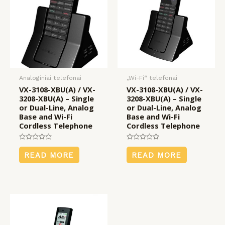
Analoginiai telefonai
„Wi-Fi“ telefonai
VX-3108-XBU(A) / VX-
VX-3108-XBU(A) / VX-
3208-XBU(A) – Single
3208-XBU(A) – Single
or Dual-Line, Analog
or Dual-Line, Analog
Base and Wi-Fi
Base and Wi-Fi
Cordless Telephone
Cordless Telephone
Rated
Rated
0
0
READ MORE
READ MORE
out
out
of
of
5
5