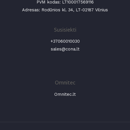
PVM kodas: LT100017569116
Adresas: Rodūnios kl. 34, LT-02187 Vilnius
Susisiekti
+37060010030
sales@cona.lt
Omnitec
Omnitec.lt