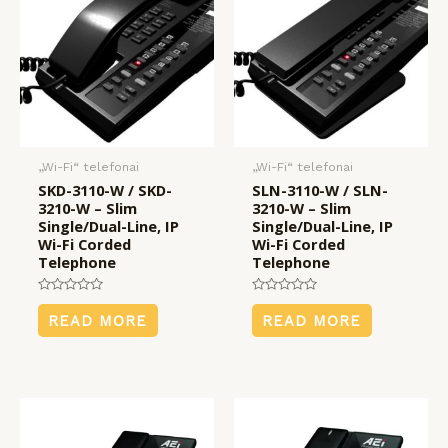
KLIS
KLIS
KLIS
payment
įrangos
mus
„Wi-Fi“ telefonai
„Wi-Fi“ telefonai
SKD-3110-W / SKD-
SLN-3110-W / SLN-
3210-W – Slim
3210-W – Slim
Single/Dual-Line, IP
Single/Dual-Line, IP
Wi-Fi Corded
Wi-Fi Corded
Telephone
Telephone
Rated
Rated
0
0
READ MORE
READ MORE
out
out
of
of
5
5