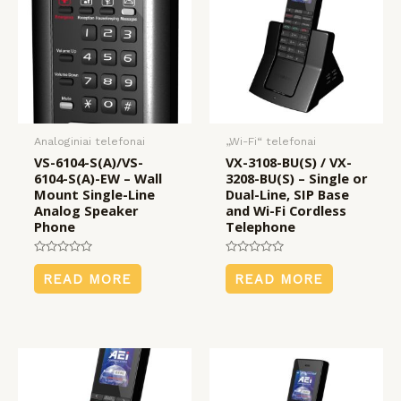
Analoginiai telefonai
„Wi-Fi“ telefonai
VS-6104-S(A)/VS-
VX-3108-BU(S) / VX-
6104-S(A)-EW – Wall
3208-BU(S) – Single or
Mount Single-Line
Dual-Line, SIP Base
Analog Speaker
and Wi-Fi Cordless
Phone
Telephone
Rated
Rated
0
0
READ MORE
READ MORE
out
out
of
of
5
5