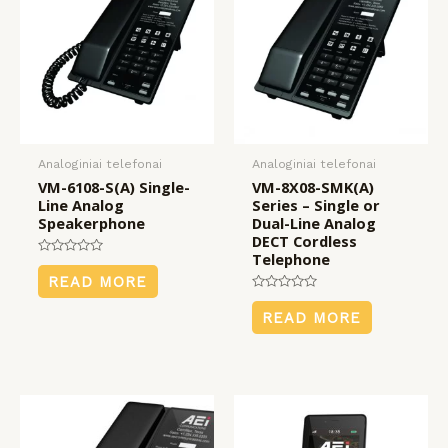
Analoginiai telefonai
Analoginiai telefonai
VM-6108-S(A) Single-
VM-8X08-SMK(A)
Line Analog
Series – Single or
Speakerphone
Dual-Line Analog
DECT Cordless
Telephone
Rated
0
READ MORE
out
of
Rated
5
0
READ MORE
out
of
5