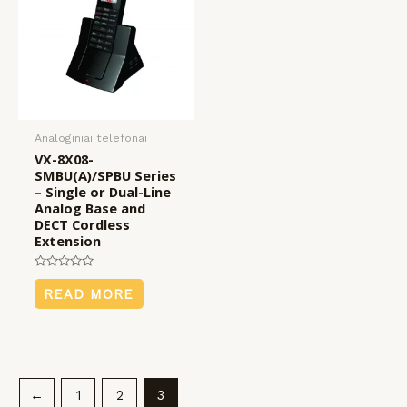
Analoginiai telefonai
VX-8X08-
SMBU(A)/SPBU Series
– Single or Dual-Line
Analog Base and
DECT Cordless
Extension
Rated
0
READ MORE
out
of
5
←
1
2
3