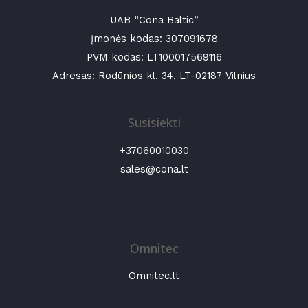
UAB “Cona Baltic”
Įmonės kodas:
307091678
PVM kodas: LT100017569116
Adresas: Rodūnios kl. 34, LT-02187 Vilnius
Susisiekti
+37060010030
sales@cona.lt
Omnitec
Omnitec.lt