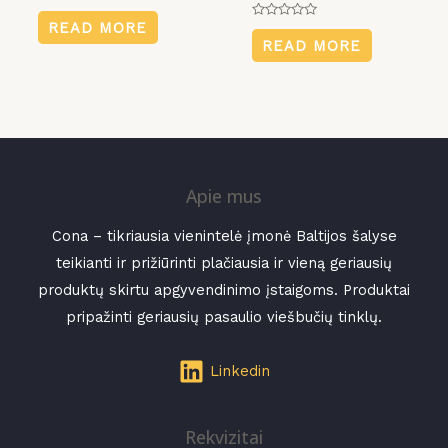
Rated
0
READ MORE
Rated
out
0
READ MORE
of
out
5
of
5
Apie mus
Cona – tikriausia vienintelė įmonė Baltijos šalyse
teikianti ir prižiūrinti plačiausia ir vieną geriausių
produktų skirtu apgyvendinimo įstaigoms. Produktai
pripažinti geriausių pasaulio viešbučių tinklų.
Linkedin
Rekvizitai