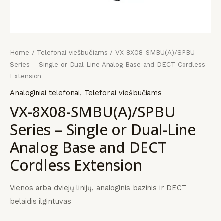
KLIS
KLIS
KLIS
payment
įrangos
mus
Home
/
Telefonai viešbučiams
/ VX-8X08-SMBU(A)/SPBU
Series – Single or Dual-Line Analog Base and DECT Cordless
Extension
Analoginiai telefonai
,
Telefonai viešbučiams
VX-8X08-SMBU(A)/SPBU
Series – Single or Dual-Line
Analog Base and DECT
Cordless Extension
Vienos arba dviejų linijų, analoginis bazinis ir DECT
belaidis ilgintuvas