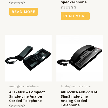
Speakerphone
Rated
0
READ MORE
Rated
out
0
READ MORE
of
out
5
of
5
Analoginiai telefonai
Analoginiai telefonai
AFT-4100 – Compact
AKD-5103/AKD-5103-F
Single-Line Analog
SlimSingle-Line
Corded Telephone
Analog Corded
Telephone