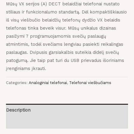
Mūsų VX serijos (A) DECT belaidžiai telefonai nustato
stiliaus ir funkcionalumo standartą.
Dėl kompaktiškiausio
iš visų viešbučio belaidžių telefonų dydžio VX belaidis
telefonas tinka beveik visur.
Mūsų unikalus dizainas
pasižymi 7 programuojamomis svečių paslaugų
atmintimis, todėl svečiams lengviau pasiekti reikalingas
paslaugas.
Dvipusis garsiakalbis suteikia didelį svečių
patogumą.
Jie taip pat turi du USB prievadus išoriniams
įrenginiams įkrauti.
Categories:
Analoginiai telefonai
,
Telefonai viešbučiams
Description
Reviews (0)