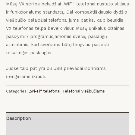
Mūsų VX serijos belaidžiai „WiFi“ telefonai nustato stiliaus
ir funkcionalumo standartą.
Dėl kompaktiškiausio dydžio
viešbučio belaidžiai telefonai jums patiks, kaip belaidis
VX telefonas telpa beveik visur.
Mūsų unikalus dizainas
pasižymi 7 programuojamomis svečių paslaugų
atmintimis, kad svečiams būtų lengviau pasiekti
reikalingas paslaugas.
Juose taip pat yra du USB prievadai išoriniams
įrenginiams įkrauti.
Categories:
„Wi-Fi“ telefonai
,
Telefonai viešbučiams
Description
Reviews (0)