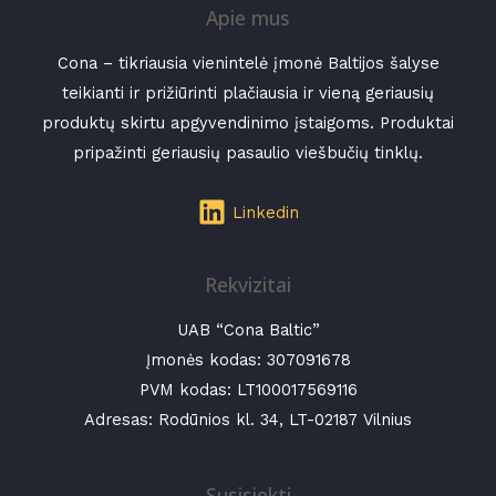
Apie mus
Cona – tikriausia vienintelė įmonė Baltijos šalyse
teikianti ir prižiūrinti plačiausia ir vieną geriausių
produktų skirtu apgyvendinimo įstaigoms. Produktai
pripažinti geriausių pasaulio viešbučių tinklų.
Linkedin
Rekvizitai
UAB “Cona Baltic”
Įmonės kodas:
307091678
PVM kodas: LT100017569116
Adresas: Rodūnios kl. 34, LT-02187 Vilnius
Susisiekti