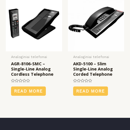
Analoginiai telefonai
Analoginiai telefonai
AGR-8106-SMC –
AKD-5100 – Slim
Single-Line Analog
Single-Line Analog
Cordless Telephone
Corded Telephone
Rated
Rated
0
0
READ MORE
READ MORE
out
out
of
of
5
5