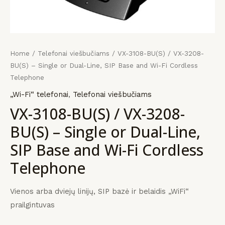
KLIS
KLIS
KLIS
payment
įrangos
mus
Home
/
Telefonai viešbučiams
/ VX-3108-BU(S) / VX-3208-
BU(S) – Single or Dual-Line, SIP Base and Wi-Fi Cordless
Telephone
„Wi-Fi“ telefonai
,
Telefonai viešbučiams
VX-3108-BU(S) / VX-3208-
BU(S) – Single or Dual-Line,
SIP Base and Wi-Fi Cordless
Telephone
Vienos arba dviejų linijų, SIP bazė ir belaidis „WiFi“
prailgintuvas