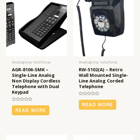
Analoginiai telefonai
Analoginiai telefonai
AGR-8106-SMK –
RW-5102(A) – Retro
Single-Line Analog
Wall Mounted Single-
Non Display Cordless
Line Analog Corded
Telephone with Dual
Telephone
Keypad
Rated
0
READ MORE
Rated
out
0
READ MORE
of
out
5
of
5