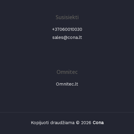
Susisiekti
+37060010030
sales@cona.lt
Omnitec
Omnitec.lt
Kopijuoti draudžiama © 2026
Cona