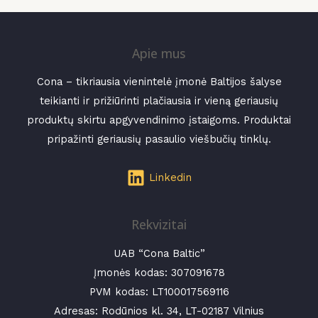
Apie mus
Cona – tikriausia vienintelė įmonė Baltijos šalyse
teikianti ir prižiūrinti plačiausia ir vieną geriausių
produktų skirtu apgyvendinimo įstaigoms. Produktai
pripažinti geriausių pasaulio viešbučių tinklų.
Linkedin
Rekvizitai
UAB “Cona Baltic”
Įmonės kodas:
307091678
PVM kodas: LT100017569116
Adresas: Rodūnios kl. 34, LT-02187 Vilnius