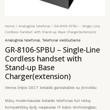
KLIS
KLIS
KLIS
payment
įrangos
mus
Home
/
Analoginiai telefonai
/ GR-8106-SPBU – Single-Line
Cordless handset with Stand-up Base Charger(extension)
Analoginiai telefonai
,
Telefonai viešbučiams
GR-8106-SPBU – Single-Line
Cordless handset with
Stand-up Base
Charger(extension)
Vienos linijos DECT belaidis garsiakalbis su įkrovikliu
Mūsų moderniausias belaidis telefonas turi viską:
kompaktišką dydį;
naujausias IP balso technologijas;