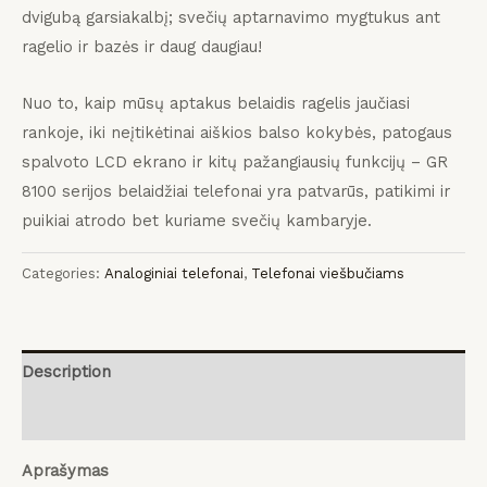
dvigubą garsiakalbį;
svečių aptarnavimo mygtukus ant
ragelio ir bazės ir daug daugiau!
Nuo to, kaip mūsų aptakus belaidis ragelis jaučiasi
rankoje, iki neįtikėtinai aiškios balso kokybės, patogaus
spalvoto LCD ekrano ir kitų pažangiausių funkcijų – GR
8100 serijos belaidžiai telefonai yra patvarūs, patikimi ir
puikiai atrodo bet kuriame svečių kambaryje.
Categories:
Analoginiai telefonai
,
Telefonai viešbučiams
Description
Reviews (0)
Aprašymas