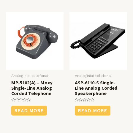
Analoginiai telefonai
Analoginiai telefonai
MP-5102(A) – Moxy
ASP-6110-S Single-
Single-Line Analog
Line Analog Corded
Corded Telephone
Speakerphone
Rated
Rated
0
0
READ MORE
READ MORE
out
out
of
of
5
5