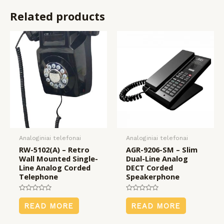
Related products
Analoginiai telefonai
Analoginiai telefonai
RW-5102(A) – Retro
AGR-9206-SM – Slim
Wall Mounted Single-
Dual-Line Analog
Line Analog Corded
DECT Corded
Telephone
Speakerphone
Rated
Rated
0
0
READ MORE
READ MORE
out
out
of
of
5
5