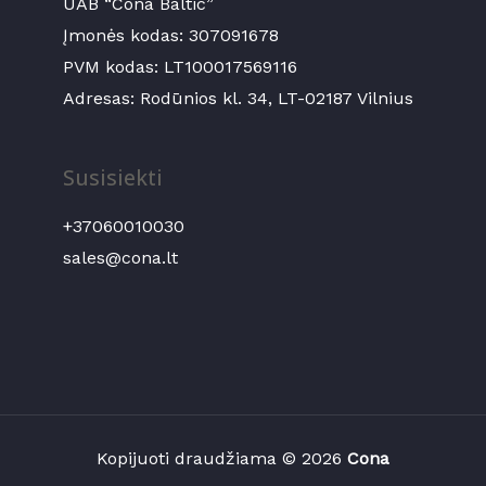
UAB “Cona Baltic”
Įmonės kodas:
307091678
PVM kodas: LT100017569116
Adresas: Rodūnios kl. 34, LT-02187 Vilnius
Susisiekti
+37060010030
sales@cona.lt
Kopijuoti draudžiama © 2026
Cona