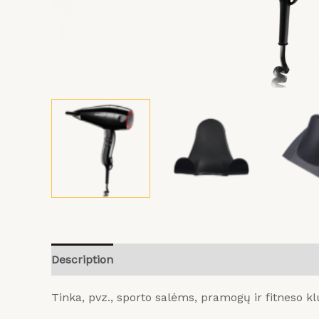
Pradinis
Planet
payment
Programinės
įrangos
Produktai
Apie
mus
Description
Reviews (0)
Tinka, pvz., sporto salėms, pramogų ir fitneso k