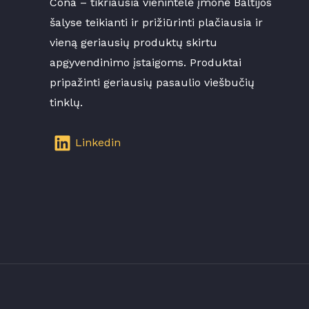
Cona – tikriausia vienintelė įmonė Baltijos
šalyse teikianti ir prižiūrinti plačiausia ir
vieną geriausių produktų skirtu
apgyvendinimo įstaigoms. Produktai
pripažinti geriausių pasaulio viešbučių
tinklų.
Linkedin