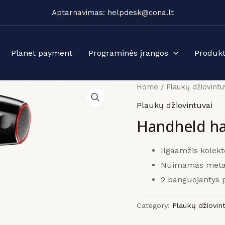
Aptarnavimas: helpdesk@cona.lt
Planet payment
Programinės įrangos
Produkt
Home
/
Plaukų džiovintu
Plaukų džiovintuvai
Handheld ha
Ilgaamžis kolekto
Nuimamas metali
2 banguojantys 
Category:
Plaukų džiovint