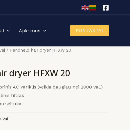
ai
Apie mus
KONTAKTAI
vai
/ Handheld hair dryer HFXW 20
ir dryer HFXW 20
rinis AC variklis (veikia daugiau nei 2000 val.)
nis filtras
purkštukai
uvai