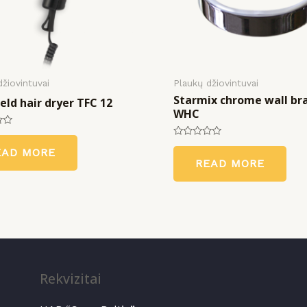
džiovintuvai
Plaukų džiovintuvai
Starmix chrome wall br
ld hair dryer TFC 12
WHC
Rated
EAD MORE
0
READ MORE
out
of
5
Rekvizitai