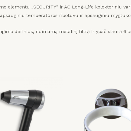
mo elementu „SECURITY“ ir AC Long-Life kolektoriniu vari
u, apsauginiu temperatūros ribotuvu ir apsauginiu mygtuko 
gimo derinius, nuimamą metalinį filtrą ir ypač siaurą 6 c