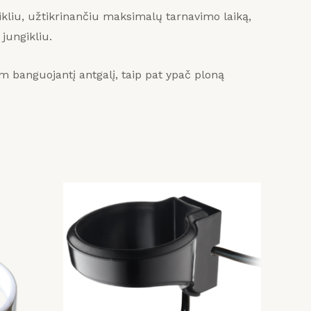
kliu, užtikrinančiu maksimalų tarnavimo laiką,
jungikliu.
m banguojantį antgalį, taip pat ypač ploną