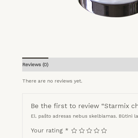
Pradinis
Planet
payment
Programinės
įrangos
Produktai
Apie
Reviews (0)
mus
There are no reviews yet.
Be the first to review “Starmix 
El. pašto adresas nebus skelbiamas.
Būtini l
Your rating
*