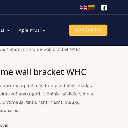
ai
Apie mus
KONTAKTAI
vai
/ Starmix chrome wall bracket WHC
ome wall bracket WHC
s chromo apdaila.
Viduje plastikinis žiedas
intuvui apsaugoti.
Sieninio laikiklio vidinis
.
Optimaliai tinka rankiniams plaukų
deliams.
uvai