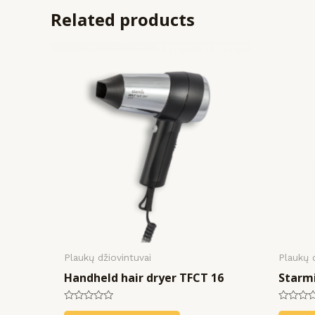
Related products
Plaukų džiovintuvai
Plaukų 
Handheld hair dryer TFCT 16
Starmi
Rated
Rated