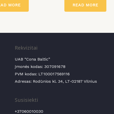
0
EAD MORE
READ MORE
out
of
5
Rekvizitai
UAB “Cona Baltic”
Įmonės kodas:
307091678
PVM kodas: LT100017569116
Adresas: Rodūnios kl. 34, LT-02187 Vilnius
Susisiekti
+37060010030