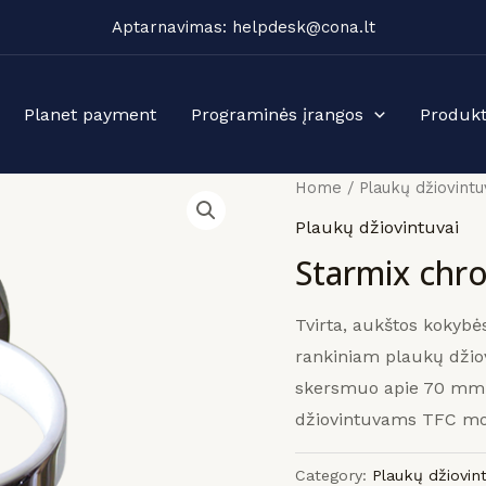
Aptarnavimas: helpdesk@cona.lt
Planet payment
Programinės įrangos
Produkt
Home
/
Plaukų džiovintu
Plaukų džiovintuvai
Starmix chr
Tvirta, aukštos kokybė
rankiniam plaukų džiov
skersmuo apie 70 mm
džiovintuvams TFC mo
Category:
Plaukų džiovint