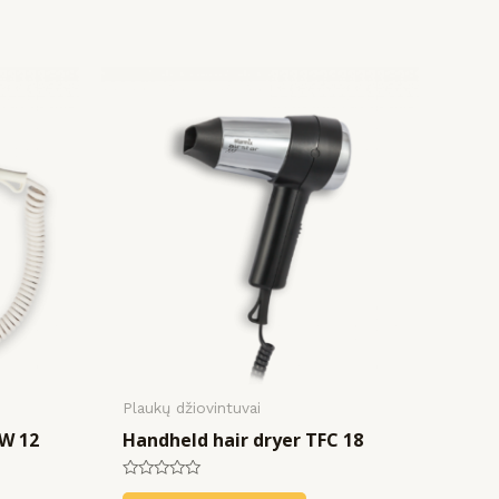
Plaukų džiovintuvai
SW 12
Handheld hair dryer TFC 18
Rated