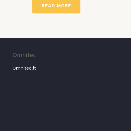
0
READ MORE
out
of
5
Omnitec
Omnitec.lt