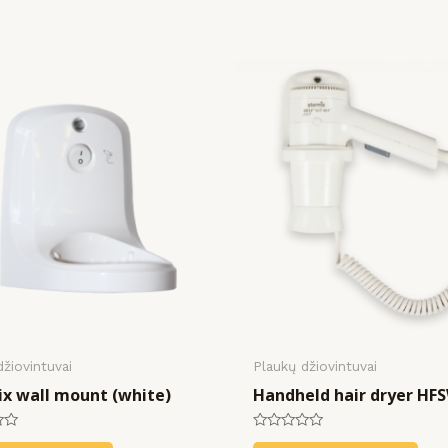
džiovintuvai
Plaukų džiovintuvai
x wall mount (white)
Handheld hair dryer HF
Rated