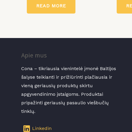
0
0
READ MORE
R
out
out
of
of
5
5
Apie mus
Cona – tikriausia vienintelė įmonė Baltijos
šalyse teikianti ir prižiūrinti plačiausia ir
vieną geriausių produktų skirtu
apgyvendinimo įstaigoms. Produktai
pripažinti geriausių pasaulio viešbučių
tinklų.
Linkedin