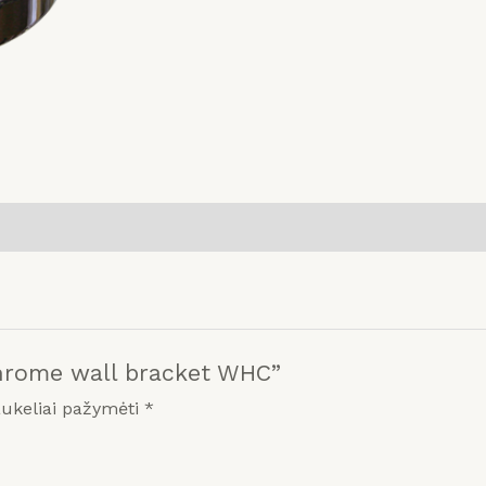
chrome wall bracket WHC”
aukeliai pažymėti
*