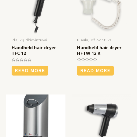
Plaukų džiovintuvai
Plaukų džiovintuvai
Handheld hair dryer
Handheld hair dryer
TFC 12
HFTW 12 R
Rated
Rated
0
0
READ MORE
READ MORE
out
out
of
of
5
5