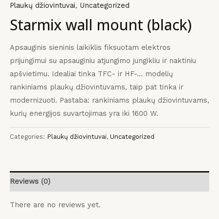
Plaukų džiovintuvai
,
Uncategorized
KLIS
KLIS
KLIS
payment
įrangos
mus
Starmix wall mount (black)
Apsauginis sieninis laikiklis fiksuotam elektros
prijungimui su apsauginiu atjungimo jungikliu ir naktiniu
apšvietimu.
Idealiai tinka TFC- ir HF-… modelių
rankiniams plaukų džiovintuvams, taip pat tinka ir
modernizuoti.
Pastaba: rankiniams plaukų džiovintuvams,
kurių energijos suvartojimas yra iki 1600 W.
Categories:
Plaukų džiovintuvai
,
Uncategorized
Reviews (0)
There are no reviews yet.