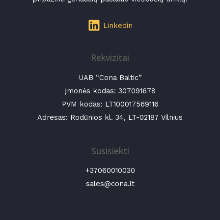
Linkedin
Rekvizitai
UAB “Cona Baltic”
Įmonės kodas:
307091678
PVM kodas: LT100017569116
Adresas: Rodūnios kl. 34, LT-02187 Vilnius
Susisiekti
+37060010030
sales@cona.lt