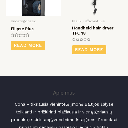
Uncategorized
Plaukų džiovintuvai
Handheld hair dryer
Ellipse Plus
TFC 18
Rated
0
Rated
READ MORE
out
0
READ MORE
of
out
5
of
5
Apie mus
Cona – tikriausia vienintelė įmonė Baltijos šalyse
teikianti ir prižiūrinti plačiausia ir vieną geriausių
produktų skirtu apgyvendinimo įstaigoms. Produktai
pripažinti geriausių pasaulio viešbučių tinklų.