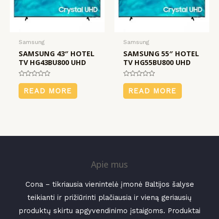
Samsung
Samsung
SAMSUNG 43″ HOTEL
SAMSUNG 55″ HOTEL
TV HG43BU800 UHD
TV HG55BU800 UHD
Rated
Rated
0
0
READ MORE
READ MORE
out
out
of
of
5
5
Apie mus
Cona – tikriausia vienintelė įmonė Baltijos šalyse
teikianti ir prižiūrinti plačiausia ir vieną geriausių
produktų skirtu apgyvendinimo įstaigoms. Produktai