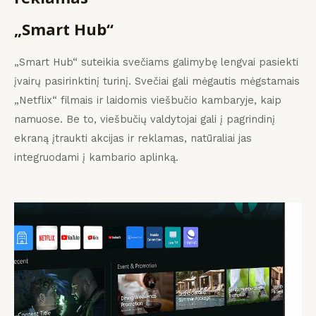
„Smart Hub“
„Smart Hub“ suteikia svečiams galimybę lengvai pasiekti
įvairų pasirinktinį turinį. Svečiai gali mėgautis mėgstamais
„Netflix“ filmais ir laidomis viešbučio kambaryje, kaip
namuose. Be to, viešbučių valdytojai gali į pagrindinį
ekraną įtraukti akcijas ir reklamas, natūraliai jas
integruodami į kambario aplinką.