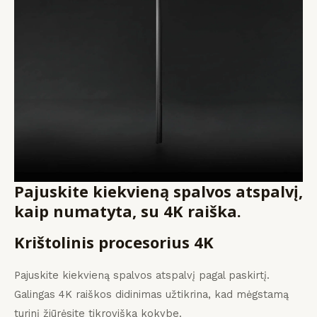
Pajuskite kiekvieną spalvos atspalvį,
kaip numatyta, su 4K raiška.
Krištolinis procesorius 4K
Pajuskite kiekvieną spalvos atspalvį pagal paskirtį.
Galingas 4K raiškos didinimas užtikrina, kad mėgstamą
turinį žiūrėsite tikroviška kokybe.