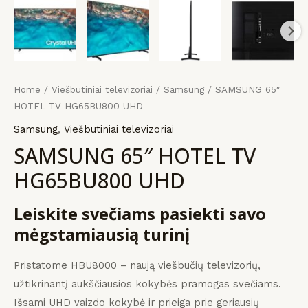
KLIS
KLIS
KLIS
payment
įrangos
mus
Home
/
Viešbutiniai televizoriai
/
Samsung
/ SAMSUNG 65″
HOTEL TV HG65BU800 UHD
Samsung
,
Viešbutiniai televizoriai
SAMSUNG 65″ HOTEL TV
HG65BU800 UHD
Leiskite svečiams pasiekti savo
mėgstamiausią turinį
Pristatome HBU8000 – naują viešbučių televizorių,
užtikrinantį aukščiausios kokybės pramogas svečiams.
Išsami UHD vaizdo kokybė ir prieiga prie geriausių