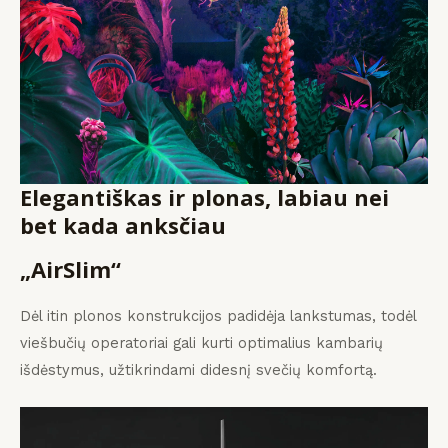
Elegantiškas ir plonas, labiau nei
bet kada anksčiau
„AirSlim“
Dėl itin plonos konstrukcijos padidėja lankstumas, todėl
viešbučių operatoriai gali kurti optimalius kambarių
išdėstymus, užtikrindami didesnį svečių komfortą.