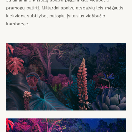
Su dinamine kristalų spalva pagerinkite viešbučio
pramogų patirtį. Milijardai spalvų atspalvių leis mėgautis
kiekviena subtilybe, patogiai įsitaisius viešbučio
kambaryje.