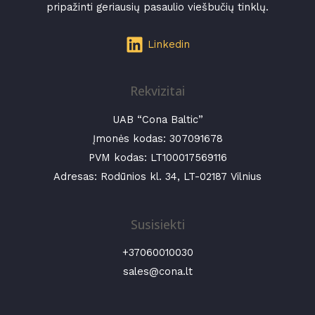
pripažinti geriausių pasaulio viešbučių tinklų.
Linkedin
Rekvizitai
UAB “Cona Baltic”
Įmonės kodas:
307091678
PVM kodas: LT100017569116
Adresas: Rodūnios kl. 34, LT-02187 Vilnius
Susisiekti
+37060010030
sales@cona.lt