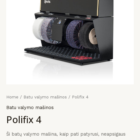
KLIS
KLIS
KLIS
payment
įrangos
mus
Home
/
Batu valymo mašinos
/ Polifix 4
Batu valymo mašinos
Polifix 4
Ši batų valymo mašina, kaip pati patyrusi, neapsigaus