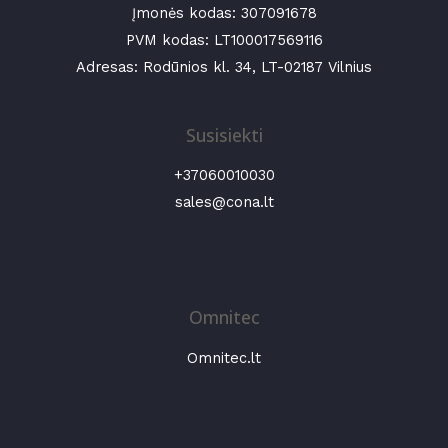
Įmonės kodas:
307091678
PVM kodas: LT100017569116
Adresas: Rodūnios kl. 34, LT-02187 Vilnius
Susisiekti
+37060010030
sales@cona.lt
Omnitec
Omnitec.lt