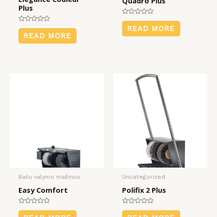
Quadro Plus
Plus
Rated
0
Rated
READ MORE
out
0
READ MORE
of
out
5
of
5
Batu valymo mašinos
Uncategorized
Easy Comfort
Polifix 2 Plus
Rated
Rated
0
0