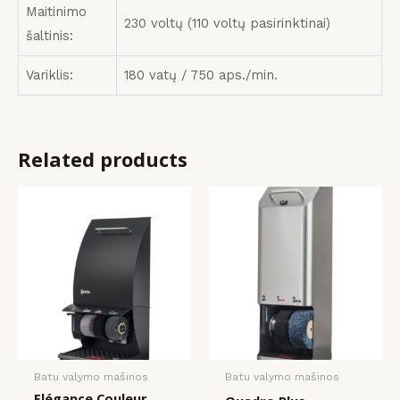
Maitinimo
230 voltų (110 voltų pasirinktinai)
šaltinis:
Variklis:
180 vatų / 750 aps./min.
Related products
Batu valymo mašinos
Batu valymo mašinos
Elégance Couleur