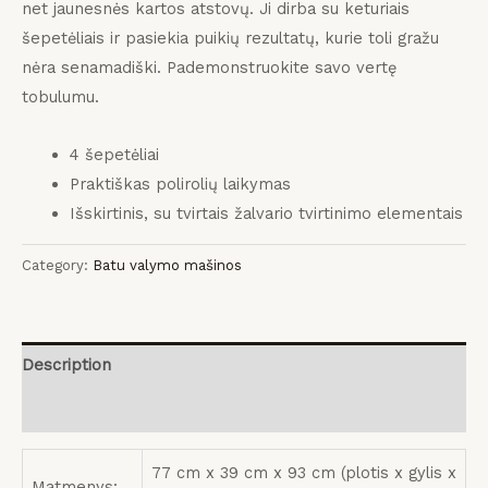
net jaunesnės kartos atstovų.
Ji dirba su keturiais
šepetėliais ir pasiekia puikių rezultatų, kurie toli gražu
nėra senamadiški.
Pademonstruokite savo vertę
tobulumu.
4 šepetėliai
Praktiškas polirolių laikymas
Išskirtinis, su tvirtais žalvario tvirtinimo elementais
Category:
Batu valymo mašinos
Description
Reviews (0)
77 cm x 39 cm x 93 cm (plotis x gylis x
Matmenys: