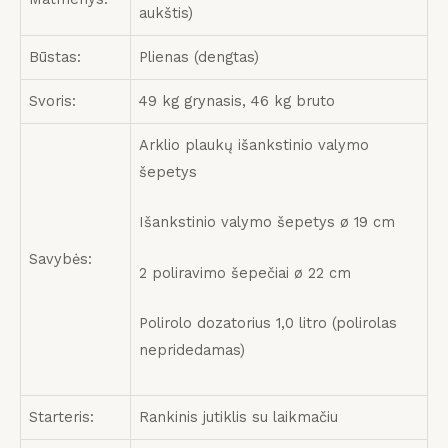
aukštis)
Būstas:
Plienas (dengtas)
Svoris:
49 kg grynasis, 46 kg bruto
Arklio plaukų išankstinio valymo
šepetys
Išankstinio valymo šepetys ø 19 cm
Savybės:
2 poliravimo šepečiai ø 22 cm
Polirolo dozatorius 1,0 litro (polirolas
nepridedamas)
Starteris:
Rankinis jutiklis su laikmačiu