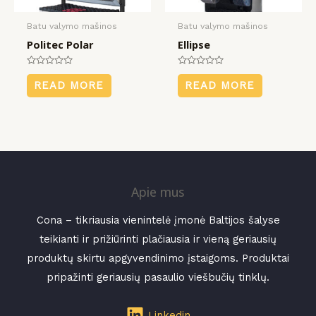
Batu valymo mašinos
Batu valymo mašinos
Politec Polar
Ellipse
Rated
Rated
0
0
READ MORE
READ MORE
out
out
of
of
5
5
Apie mus
Cona – tikriausia vienintelė įmonė Baltijos šalyse
teikianti ir prižiūrinti plačiausia ir vieną geriausių
produktų skirtu apgyvendinimo įstaigoms. Produktai
pripažinti geriausių pasaulio viešbučių tinklų.
Linkedin