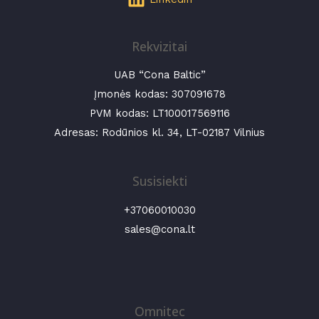
Rekvizitai
UAB “Cona Baltic”
Įmonės kodas:
307091678
PVM kodas: LT100017569116
Adresas: Rodūnios kl. 34, LT-02187 Vilnius
Susisiekti
+37060010030
sales@cona.lt
Omnitec