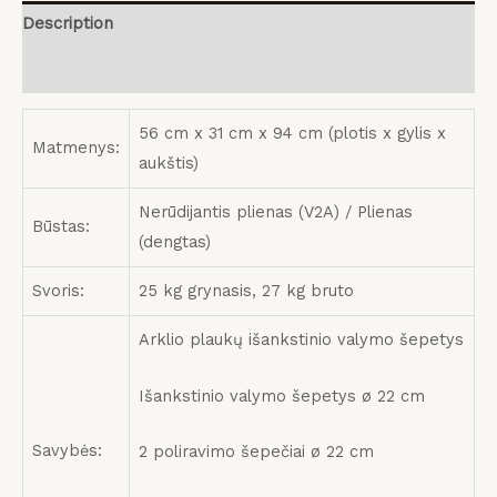
Description
Reviews (0)
56 cm x 31 cm x 94 cm (plotis x gylis x
Matmenys:
aukštis)
Nerūdijantis plienas (V2A) / Plienas
Būstas:
(dengtas)
Svoris:
25 kg grynasis, 27 kg bruto
Arklio plaukų išankstinio valymo šepetys
Išankstinio valymo šepetys ø 22 cm
Savybės:
2 poliravimo šepečiai ø 22 cm