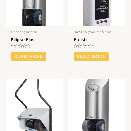
Uncategorized
Batu valymo mašinos
Ellipse Plus
Polish
Rated
Rated
0
0
READ MORE
READ MORE
out
out
of
of
5
5