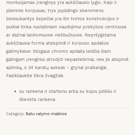
montuojamas įrenginys yra aukščiausio lygio.
Kaip ir
plieninis korpusas, trys įspūdingo skersmens
besisukantys šepečiai yra itin tvirtos konstrukcijos ir
puikiai tinka nuolatiniam naudojimui prekybos centruose
ar dažnai lankomuose viešbučiuose.
Neprilygstama
aukščiausia forma atsispindi ir korpuso apdailos
galimybėse: blizgaus chromo apdaila leidžia šiam
galingam įrenginiui atrodyti nepastebimai, nes jis atspindi
aplinką, o 24 karatų auksas – grynai prabangai.
Pasikliaukite tikra žvaigžde.
su rankena ir starteriu arba su kojos jutikliu ir
išlenkta rankena
Category:
Batu valymo mašinos