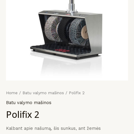
KLIS
KLIS
KLIS
payment
įrangos
mus
Home
/
Batu valymo mašinos
/ Polifix 2
Batu valymo mašinos
Polifix 2
Kalbant apie našumą, šis sunkus, ant žemės