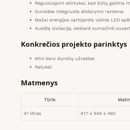
Reguliuojami skirtukai, kad būtų galima m
Durelėse integruota atidarymo rankena.
Mažai energijos vartojantis vidinis LED apš
Aukšta izoliacija, siekiant sumažinti suvart
Konkrečios projekto parinktys
Mini baro durelių užraktas
Ratukai
Matmenys
Tūris
Matme
41 litras
417 x 549 x 483