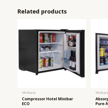
Related products
Minibarai
Minibara
Compressor Hotel Minibar
Absorp
ECO
Pure-