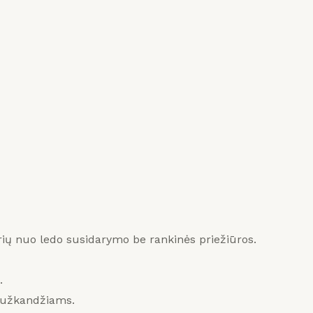
rių nuo ledo susidarymo be rankinės priežiūros.
.
 užkandžiams.