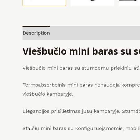
Description
Reviews (0)
Viešbučio mini baras su s
Viešbučio mini baras su stumdomu priekiniu atid
Termoabsorbcinis mini baras nenaudoja kompresorių
viešbučio kambaryje.
Elegancijos prisilietimas jūsų kambaryje.
Stumdom
Stalčių mini baras su konfigūruojamomis, mobili