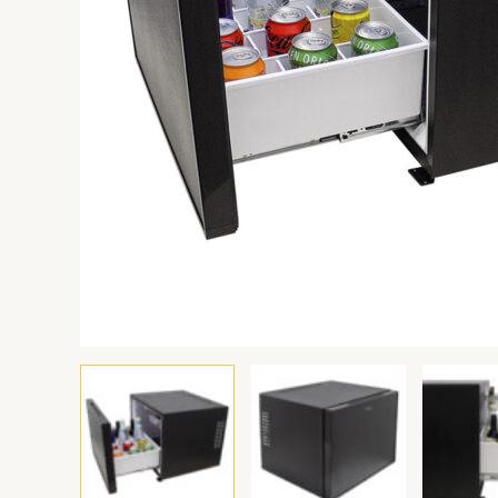
Pradinis
Planet
payment
Programinės
įrangos
Produktai
Apie
mus