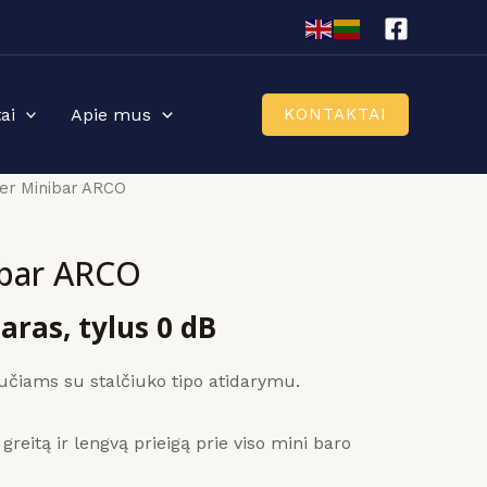
ai
Apie mus
KONTAKTAI
er Minibar ARCO
ibar ARCO
aras, tylus 0 dB
učiams su stalčiuko tipo atidarymu.
greitą ir lengvą prieigą prie viso mini baro