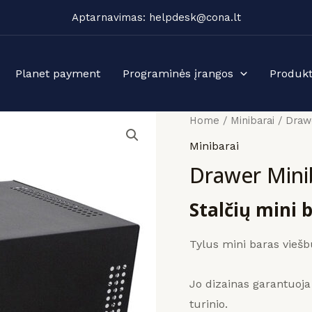
Aptarnavimas: helpdesk@cona.lt
Planet payment
Programinės įrangos
Produkt
Home
/
Minibarai
/ Draw
Minibarai
Drawer Min
Stalčių mini b
Tylus mini baras viešb
Jo dizainas garantuoja 
turinio.