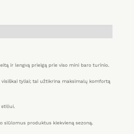
eitą ir lengvą prieigą prie viso mini baro turinio.
siškai tyliai;
tai užtikrina maksimalų komfortą
tiliui.
čio siūlomus produktus kiekvieną sezoną.