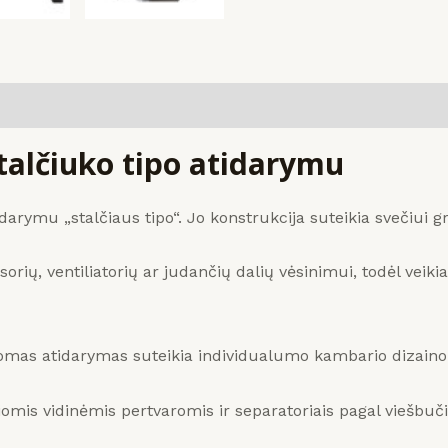
talčiuko tipo atidarymu
arymu „stalčiaus tipo“.
Jo konstrukcija suteikia svečiui gr
, ventiliatorių ar judančių dalių vėsinimui, todėl veikia vi
as atidarymas suteikia individualumo kambario dizaino s
omis vidinėmis pertvaromis ir separatoriais pagal viešbu